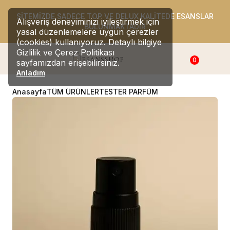
SİTEMİZDE SADECE TOP VE DELUX KALİTEDE ESANSLAR
Alışveriş deneyiminizi iyileştirmek için
BULUNMAKTADIR
yasal düzenlemelere uygun çerezler
(cookies) kullanıyoruz. Detaylı bilgiye
Gizlilik ve Çerez Politikası
0
sayfamızdan erişebilirsiniz.
Anladım
Anasayfa
TÜM ÜRÜNLER
TESTER PARFÜM