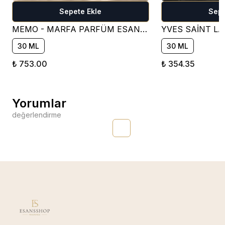
Sepete Ekle
Sepe
MEMO - MARFA PARFÜM ESANSI ( ÇİÇEKSİ )
30 ML
30 ML
₺ 753.00
₺ 354.35
Yorumlar
değerlendirme