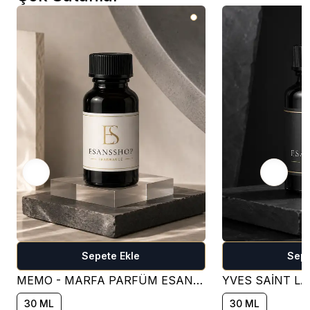
Sepete Ekle
Sepe
MEMO - MARFA PARFÜM ESANSI ( ÇİÇEKSİ )
30 ML
30 ML