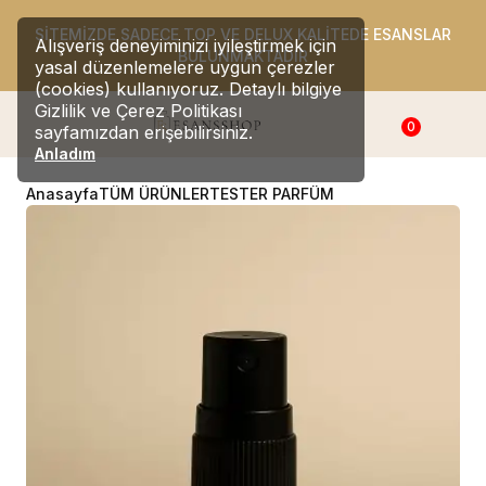
SİTEMİZDE SADECE TOP VE DELUX KALİTEDE ESANSLAR
Alışveriş deneyiminizi iyileştirmek için
BULUNMAKTADIR
yasal düzenlemelere uygun çerezler
(cookies) kullanıyoruz. Detaylı bilgiye
Gizlilik ve Çerez Politikası
0
sayfamızdan erişebilirsiniz.
Anladım
Anasayfa
TÜM ÜRÜNLER
TESTER PARFÜM