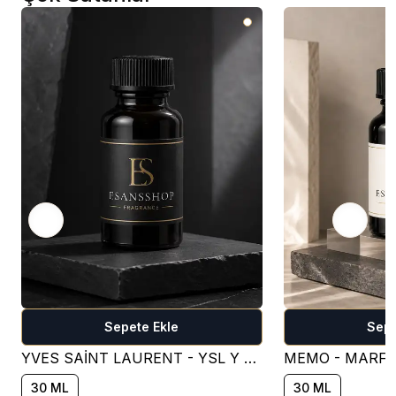
Sepete Ekle
Sepe
YVES SAİNT LAURENT - YSL Y FOR MEN PARFÜM ESANSI - OM401 ( FRESH )
30 ML
30 ML