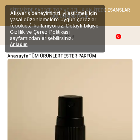
SİTEMİZDE SADECE TOP VE DELUX KALİTEDE ESANSLAR
Alışveriş deneyiminizi iyileştirmek için
BULUNMAKTADIR
yasal düzenlemelere uygun çerezler
(cookies) kullanıyoruz. Detaylı bilgiye
Gizlilik ve Çerez Politikası
0
sayfamızdan erişebilirsiniz.
Anladım
Anasayfa
TÜM ÜRÜNLER
TESTER PARFÜM