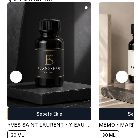
Sepete Ekle
Sepe
YVES SAİNT LAURENT - Y EAU DE PARFUM PARFÜM ESANSI ( TATLI )
30 ML
30 ML