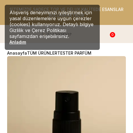
SİTEMİZDE SADECE TOP VE DELUX KALİTEDE ESANSLAR
Alışveriş deneyiminizi iyileştirmek için
BULUNMAKTADIR
yasal düzenlemelere uygun çerezler
(cookies) kullanıyoruz. Detaylı bilgiye
Gizlilik ve Çerez Politikası
0
sayfamızdan erişebilirsiniz.
Anladım
Anasayfa
TÜM ÜRÜNLER
TESTER PARFÜM