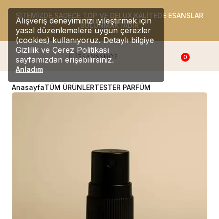
SİTEMİZDE SADECE TOP VE DELUX KALİTEDE ESANSLAR
Alışveriş deneyiminizi iyileştirmek için
BULUNMAKTADIR
yasal düzenlemelere uygun çerezler
(cookies) kullanıyoruz. Detaylı bilgiye
Gizlilik ve Çerez Politikası
0
sayfamızdan erişebilirsiniz.
Anladım
Anasayfa
TÜM ÜRÜNLER
TESTER PARFÜM