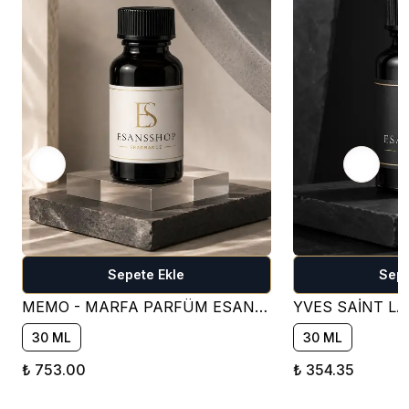
Sepete Ekle
Sepe
MEMO - MARFA PARFÜM ESANSI ( ÇİÇEKSİ )
30 ML
30 ML
₺ 753.00
₺ 354.35