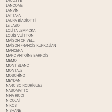
LACOSTE
LANCOME
LANVİN
LATTAFA
LAURA BİAGİOTTİ
LE LABO
LOLİTA LEMPICKA
LOUİS VUİTTON
MAİSON CRİVELLİ
MAİSON FRANCİS KURKDJİAN
MANCERA
MARC ANTOİNE BARROİS
MEMO
MONT BLANC
MONTALE
MOSCHİNO
MEYDAN
NARCİSO RODRİGUEZ
NASOMATTO
NINA RICCI
NİCOLAİ
NİKOS
NİSHANE