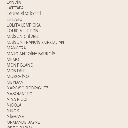
LANVİN
LATTAFA
LAURA BİAGİOTTİ
LE LABO
LOLİTA LEMPICKA
LOUİS VUİTTON
MAİSON CRİVELLİ
MAİSON FRANCİS KURKDJİAN
MANCERA
MARC ANTOİNE BARROİS
MEMO
MONT BLANC
MONTALE
MOSCHİNO
MEYDAN
NARCİSO RODRİGUEZ
NASOMATTO
NINA RICCI
NİCOLAİ
NİKOS
NİSHANE
ORMANDE JAYNE
ORTO PARİSİ