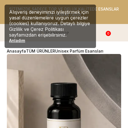
SİTEMİZDE SADECE TOP VE DELUX KALİTEDE ESANSLAR
Alışveriş deneyiminizi iyileştirmek için
BULUNMAKTADIR
yasal düzenlemelere uygun çerezler
(cookies) kullanıyoruz. Detaylı bilgiye
Gizlilik ve Çerez Politikası
0
sayfamızdan erişebilirsiniz.
Anladım
Anasayfa
TÜM ÜRÜNLER
Unisex Parfüm Esansları