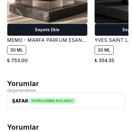
Sepete Ekle
Sepe
MEMO - MARFA PARFÜM ESANSI ( ÇİÇEKSİ )
30 ML
30 ML
₺ 753.00
₺ 354.35
Yorumlar
değerlendirme
ŞAFAK
DOĞRULANMIŞ KULLANICI
Yorumlar