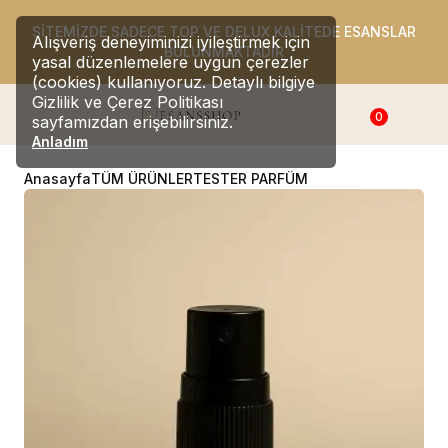
SİTEMİZDE SADECE TOP VE DELUX KALİTEDE ESANSLAR
Alışveriş deneyiminizi iyileştirmek için
BULUNMAKTADIR
yasal düzenlemelere uygun çerezler
(cookies) kullanıyoruz. Detaylı bilgiye
Gizlilik ve Çerez Politikası
0
sayfamızdan erişebilirsiniz.
Anladım
Anasayfa
TÜM ÜRÜNLER
TESTER PARFÜM