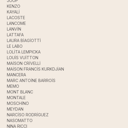
JOOP
KENZO
KAYALİ
LACOSTE
LANCOME
LANVİN
LATTAFA
LAURA BİAGİOTTİ
LE LABO
LOLİTA LEMPICKA
LOUİS VUİTTON
MAİSON CRİVELLİ
MAİSON FRANCİS KURKDJİAN
MANCERA
MARC ANTOİNE BARROİS
MEMO
MONT BLANC
MONTALE
MOSCHİNO
MEYDAN
NARCİSO RODRİGUEZ
NASOMATTO
NINA RICCI