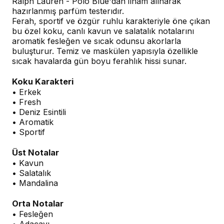
Ralph Lauren - Polo Blue'dan ilham alınarak
hazırlanmış parfüm testerıdır.
Ferah, sportif ve özgür ruhlu karakteriyle öne çıkan
bu özel koku, canlı kavun ve salatalık notalarını
aromatik fesleğen ve sıcak odunsu akorlarla
buluşturur. Temiz ve maskülen yapısıyla özellikle
sıcak havalarda gün boyu ferahlık hissi sunar.
Koku Karakteri
• Erkek
• Fresh
• Deniz Esintili
• Aromatik
• Sportif
Üst Notalar
• Kavun
• Salatalık
• Mandalina
Orta Notalar
• Fesleğen