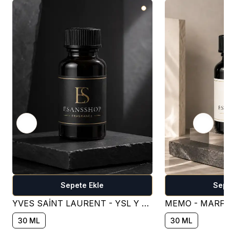
Sepete Ekle
Sepe
YVES SAİNT LAURENT - YSL Y FOR MEN PARFÜM ESANSI - OM401 ( FRESH )
30 ML
30 ML