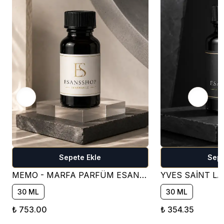
Sepete Ekle
Sepe
MEMO - MARFA PARFÜM ESANSI ( ÇİÇEKSİ )
30 ML
30 ML
₺ 753.00
₺ 354.35