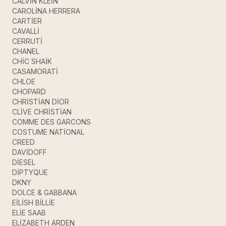
CALVİN KLEİN
CAROLİNA HERRERA
CARTİER
CAVALLİ
CERRUTİ
CHANEL
CHİC SHAİK
CASAMORATİ
CHLOE
CHOPARD
CHRİSTİAN DİOR
CLİVE CHRİSTİAN
COMME DES GARCONS
COSTUME NATİONAL
CREED
DAVİDOFF
DİESEL
DİPTYQUE
DKNY
DOLCE & GABBANA
EİLİSH BİLLİE
ELİE SAAB
ELİZABETH ARDEN