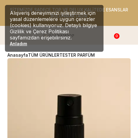
SİTEMİZDE SADECE TOP VE DELUX KALİTEDE ESANSLAR
Alışveriş deneyiminizi iyileştirmek için
BULUNMAKTADIR
yasal düzenlemelere uygun çerezler
(cookies) kullanıyoruz. Detaylı bilgiye
Gizlilik ve Çerez Politikası
0
sayfamızdan erişebilirsiniz.
Anladım
Anasayfa
TÜM ÜRÜNLER
TESTER PARFÜM