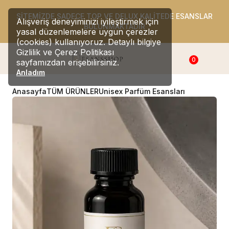
SİTEMİZDE SADECE TOP VE DELUX KALİTEDE ESANSLAR
Alışveriş deneyiminizi iyileştirmek için
BULUNMAKTADIR
yasal düzenlemelere uygun çerezler
(cookies) kullanıyoruz. Detaylı bilgiye
Gizlilik ve Çerez Politikası
0
sayfamızdan erişebilirsiniz.
Anladım
Anasayfa
TÜM ÜRÜNLER
Unisex Parfüm Esansları