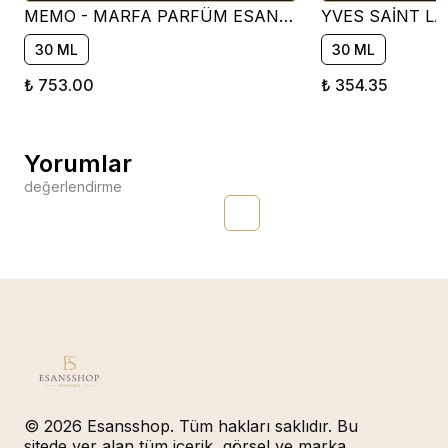
MEMO - MARFA PARFÜM ESANSI ( ÇİÇEKSİ )
30 ML
30 ML
₺ 753.00
₺ 354.35
Yorumlar
değerlendirme
© 2026 Esansshop. Tüm hakları saklıdır. Bu
sitede yer alan tüm içerik, görsel ve marka