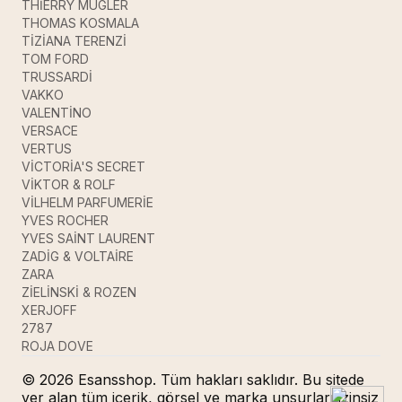
THİERRY MUGLER
THOMAS KOSMALA
TİZİANA TERENZİ
TOM FORD
TRUSSARDİ
VAKKO
VALENTİNO
VERSACE
VERTUS
VİCTORİA'S SECRET
VİKTOR & ROLF
VİLHELM PARFUMERİE
YVES ROCHER
YVES SAİNT LAURENT
ZADİG & VOLTAİRE
ZARA
ZİELİNSKİ & ROZEN
XERJOFF
2787
ROJA DOVE
© 2026 Esansshop. Tüm hakları saklıdır. Bu sitede
yer alan tüm içerik, görsel ve marka unsurları izinsiz