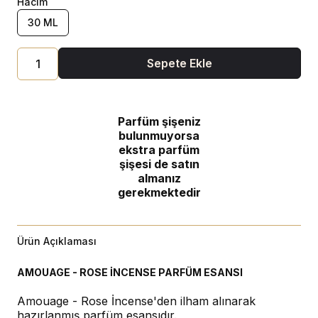
Hacim
30 ML
Sepete Ekle
Parfüm şişeniz
bulunmuyorsa
ekstra parfüm
şişesi de satın
almanız
gerekmektedir
Ürün Açıklaması
AMOUAGE - ROSE İNCENSE PARFÜM ESANSI
Amouage - Rose İncense'den ilham alınarak
hazırlanmış parfüm esansıdır.