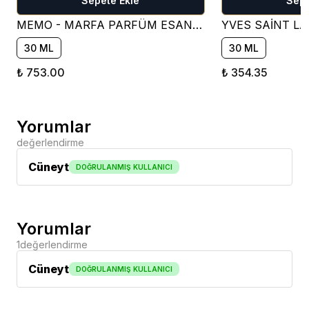
Sepete Ekle
Sepe
MEMO - MARFA PARFÜM ESANSI ( ÇİÇEKSİ )
30 ML
30 ML
₺ 753.00
₺ 354.35
Yorumlar
değerlendirme
Cüneyt
DOĞRULANMIŞ KULLANICI
Yorumlar
1
değerlendirme
Cüneyt
DOĞRULANMIŞ KULLANICI