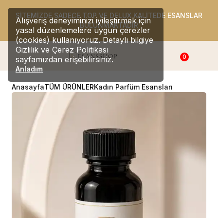
SİTEMİZDE SADECE TOP VE DELUX KALİTEDE ESANSLAR
Alışveriş deneyiminizi iyileştirmek için
BULUNMAKTADIR
yasal düzenlemelere uygun çerezler
(cookies) kullanıyoruz. Detaylı bilgiye
Gizlilik ve Çerez Politikası
0
sayfamızdan erişebilirsiniz.
Anladım
Anasayfa
TÜM ÜRÜNLER
Kadın Parfüm Esansları