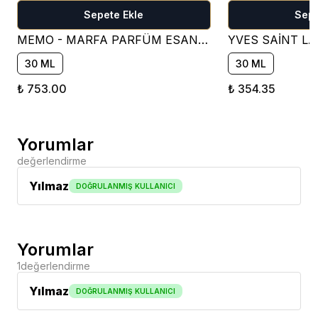
Sepete Ekle
Sepe
MEMO - MARFA PARFÜM ESANSI ( ÇİÇEKSİ )
30 ML
30 ML
₺ 753.00
₺ 354.35
Yorumlar
değerlendirme
Yılmaz
DOĞRULANMIŞ KULLANICI
Yorumlar
1
değerlendirme
Yılmaz
DOĞRULANMIŞ KULLANICI