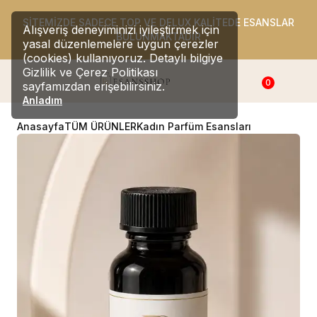
SİTEMİZDE SADECE TOP VE DELUX KALİTEDE ESANSLAR
Alışveriş deneyiminizi iyileştirmek için
BULUNMAKTADIR
yasal düzenlemelere uygun çerezler
(cookies) kullanıyoruz. Detaylı bilgiye
Gizlilik ve Çerez Politikası
0
sayfamızdan erişebilirsiniz.
Anladım
Anasayfa
TÜM ÜRÜNLER
Kadın Parfüm Esansları