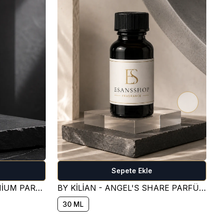
Sepete Ekle
CREED - AVENTUS - PREMİUM PARFÜM ESANSI ( FRESH )
BY KİLİAN - ANGEL'S SHARE PARFÜM ESANSI ( TATLI )
30 ML