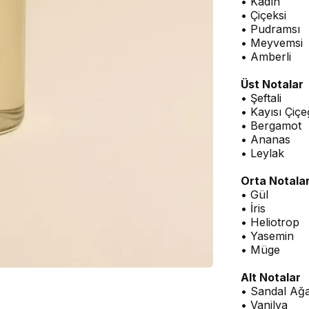
• Kadın
• Çiçeksi
• Pudramsı
• Meyvemsi
• Amberli
Üst Notalar
• Şeftali
• Kayısı Çiçe
• Bergamot
• Ananas
• Leylak
Orta Notala
• Gül
• İris
• Heliotrop
• Yasemin
• Müge
Alt Notalar
• Sandal Ağa
• Vanilya