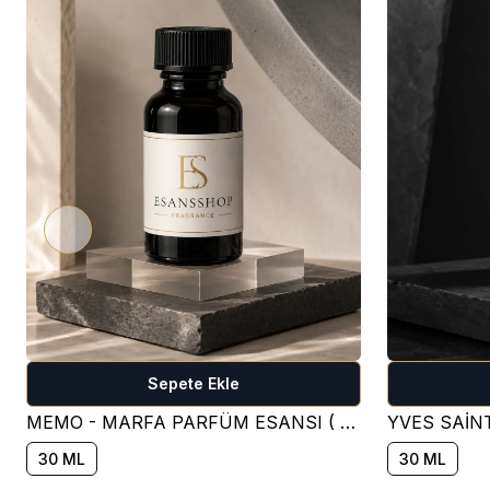
Sepete Ekle
MEMO - MARFA PARFÜM ESANSI ( ÇİÇEKSİ )
30 ML
30 ML