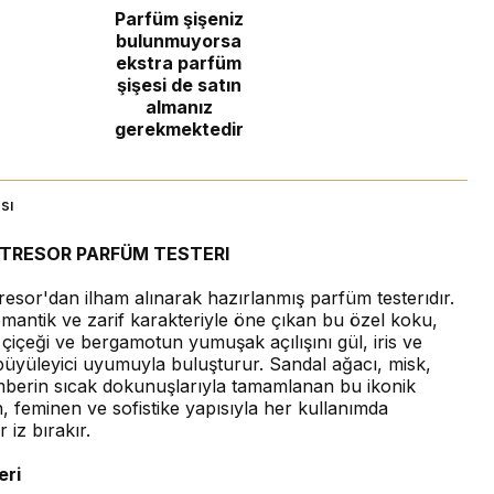
Parfüm şişeniz
bulunmuyorsa
ekstra parfüm
şişesi de satın
almanız
gerekmektedir
sı
TRESOR PARFÜM TESTERI
esor'dan ilham alınarak hazırlanmış parfüm testerıdır.
mantik ve zarif karakteriyle öne çıkan bu özel koku,
sı çiçeği ve bergamotun yumuşak açılışını gül, iris ve
büyüleyici uyumuyla buluşturur. Sandal ağacı, misk,
mberin sıcak dokunuşlarıyla tamamlanan bu ikonik
 feminen ve sofistike yapısıyla her kullanımda
 iz bırakır.
eri