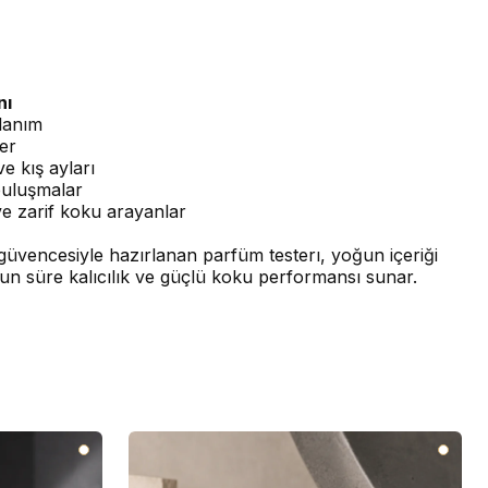
nı
lanım
er
e kış ayları
buluşmalar
e zarif koku arayanlar
üvencesiyle hazırlanan parfüm testerı, yoğun içeriği
un süre kalıcılık ve güçlü koku performansı sunar.