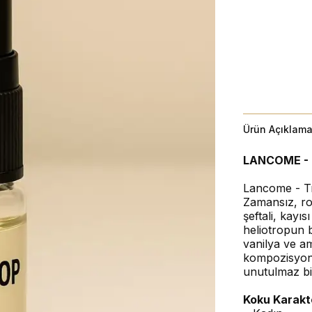
Ürün Açıklama
LANCOME - 
Lancome - Tr
Zamansız, ro
şeftali, kayı
heliotropun 
vanilya ve a
kompozisyon,
unutulmaz bir
Koku Karakt