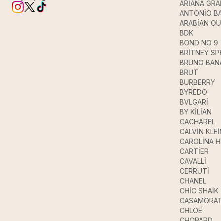
ARİANA GR
ANTONİO B
ARABİAN O
BDK
BOND NO 9
BRİTNEY SP
BRUNO BAN
BRUT
BURBERRY
BYREDO
BVLGARİ
BY KİLİAN
CACHAREL
CALVİN KLEİ
CAROLİNA 
CARTİER
CAVALLİ
CERRUTİ
CHANEL
CHİC SHAİK
CASAMORAT
CHLOE
CHOPARD