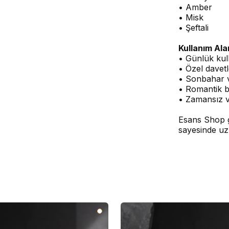
• Amber
• Misk
• Şeftali
Kullanım Ala
• Günlük kul
• Özel davetl
• Sonbahar v
• Romantik 
• Zamansız v
Esans Shop g
sayesinde uz