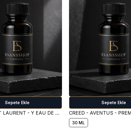
Sepete Ekle
Sepete Ekle
YVES SAİNT LAURENT - Y EAU DE PARFUM PARFÜM ESANSI ( TATLI )
30 ML