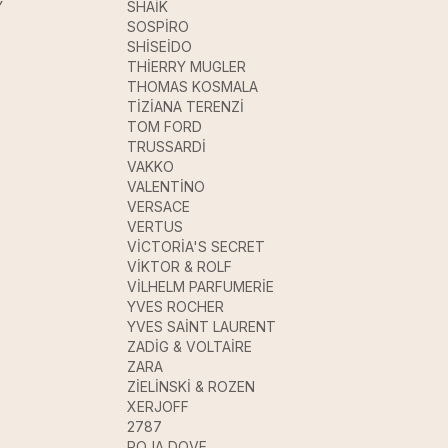
Y
SHAİK
SOSPİRO
SHİSEİDO
THİERRY MUGLER
THOMAS KOSMALA
TİZİANA TERENZİ
TOM FORD
TRUSSARDİ
VAKKO
VALENTİNO
VERSACE
VERTUS
VİCTORİA'S SECRET
VİKTOR & ROLF
VİLHELM PARFUMERİE
YVES ROCHER
YVES SAİNT LAURENT
ZADİG & VOLTAİRE
ZARA
ZİELİNSKİ & ROZEN
XERJOFF
2787
ROJA DOVE