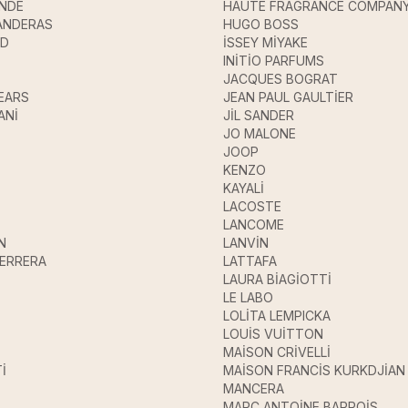
ANDE
HAUTE FRAGRANCE COMPAN
ANDERAS
HUGO BOSS
UD
İSSEY MİYAKE
INİTİO PARFUMS
JACQUES BOGRAT
EARS
JEAN PAUL GAULTİER
ANİ
JİL SANDER
JO MALONE
JOOP
KENZO
KAYALİ
LACOSTE
LANCOME
N
LANVİN
HERRERA
LATTAFA
LAURA BİAGİOTTİ
LE LABO
LOLİTA LEMPICKA
LOUİS VUİTTON
MAİSON CRİVELLİ
İ
MAİSON FRANCİS KURKDJİAN
MANCERA
MARC ANTOİNE BARROİS