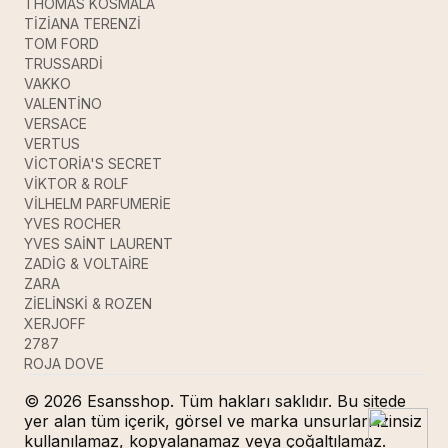
THOMAS KOSMALA
TİZİANA TERENZİ
TOM FORD
TRUSSARDİ
VAKKO
VALENTİNO
VERSACE
VERTUS
VİCTORİA'S SECRET
VİKTOR & ROLF
VİLHELM PARFUMERİE
YVES ROCHER
YVES SAİNT LAURENT
ZADİG & VOLTAİRE
ZARA
ZİELİNSKİ & ROZEN
XERJOFF
2787
ROJA DOVE
© 2026 Esansshop. Tüm hakları saklıdır. Bu sitede
yer alan tüm içerik, görsel ve marka unsurları izinsiz
kullanılamaz, kopyalanamaz veya çoğaltılamaz.