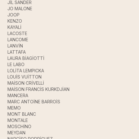
JİL SANDER
JO MALONE
JOOP
KENZO
KAYALİ
LACOSTE
LANCOME
LANVİN
LATTAFA
LAURA BİAGİOTTİ
LE LABO
LOLİTA LEMPICKA
LOUİS VUİTTON
MAİSON CRİVELLİ
MAİSON FRANCİS KURKDJİAN
MANCERA
MARC ANTOİNE BARROİS
MEMO
MONT BLANC
MONTALE
MOSCHİNO
MEYDAN
NARCİSO RODRİGUEZ