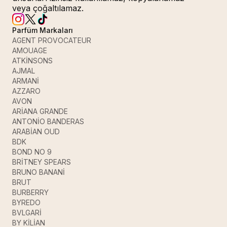
veya çoğaltılamaz.
Parfüm Markaları
AGENT PROVOCATEUR
AMOUAGE
ATKİNSONS
AJMAL
ARMANİ
AZZARO
AVON
ARİANA GRANDE
ANTONİO BANDERAS
ARABİAN OUD
BDK
BOND NO 9
BRİTNEY SPEARS
BRUNO BANANİ
BRUT
BURBERRY
BYREDO
BVLGARİ
BY KİLİAN