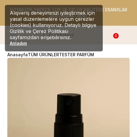
SİTEMİZDE SADECE TOP VE DELUX KALİTEDE ESANSLAR
Alışveriş deneyiminizi iyileştirmek için
BULUNMAKTADIR
yasal düzenlemelere uygun çerezler
(cookies) kullanıyoruz. Detaylı bilgiye
Gizlilik ve Çerez Politikası
0
sayfamızdan erişebilirsiniz.
Anladım
Anasayfa
TÜM ÜRÜNLER
TESTER PARFÜM