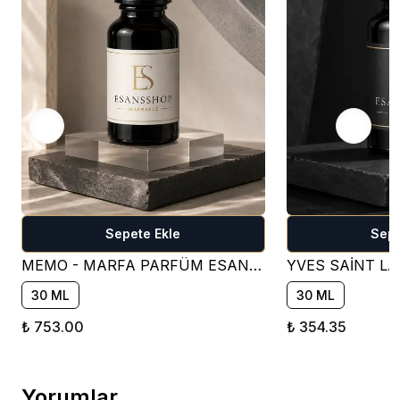
Sepete Ekle
Sepe
MEMO - MARFA PARFÜM ESANSI ( ÇİÇEKSİ )
30 ML
30 ML
₺ 753.00
₺ 354.35
Yorumlar