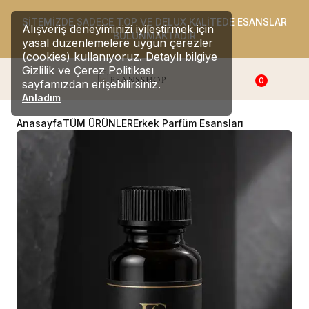
SİTEMİZDE SADECE TOP VE DELUX KALİTEDE ESANSLAR
Alışveriş deneyiminizi iyileştirmek için
BULUNMAKTADIR
yasal düzenlemelere uygun çerezler
(cookies) kullanıyoruz. Detaylı bilgiye
Gizlilik ve Çerez Politikası
0
sayfamızdan erişebilirsiniz.
Anladım
Anasayfa
TÜM ÜRÜNLER
Erkek Parfüm Esansları