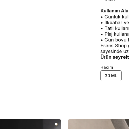
Kullanım Ala
• Günlük kul
• İlkbahar ve
• Tatil kullan
• Plaj kullan
• Gün boyu 
Esans Shop g
sayesinde uz
Ürün seyrelt
Hacim
30 ML