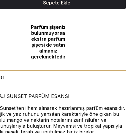
Sepete Ekle
Parfüm şişeniz
bulunmuyorsa
ekstra parfüm
şişesi de satın
almanız
gerekmektedir
sı
TAJ SUNSET PARFÜM ESANSI
 Sunset'ten ilham alınarak hazırlanmış parfüm esansıdır.
rjik ve yaz ruhunu yansıtan karakteriyle öne çıkan bu
lu mango ve nektarin notalarını zarif nilüfer ve
nuşlarıyla buluşturur. Meyvemsi ve tropikal yapısıyla
e neşeli, ferah ve unutulmaz bir iz bırakır.