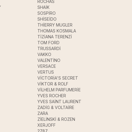
ROCHAS
Y
SHAİK
SOSPİRO
SHİSEİDO
THİERRY MUGLER
THOMAS KOSMALA
TİZİANA TERENZİ
TOM FORD
TRUSSARDİ
VAKKO
VALENTİNO
VERSACE
VERTUS
VİCTORİA'S SECRET
VİKTOR & ROLF
VİLHELM PARFUMERİE
YVES ROCHER
YVES SAİNT LAURENT
ZADİG & VOLTAİRE
ZARA
ZİELİNSKİ & ROZEN
XERJOFF
2787