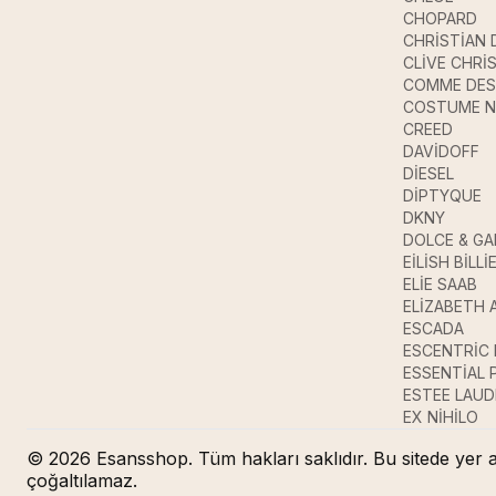
CHOPARD
CHRİSTİAN 
CLİVE CHRİ
COMME DES
COSTUME N
CREED
DAVİDOFF
DİESEL
DİPTYQUE
DKNY
DOLCE & G
EİLİSH BİLLİ
ELİE SAAB
ELİZABETH 
ESCADA
ESCENTRİC
ESSENTİAL
ESTEE LAUD
EX NİHİLO
© 2026 Esansshop. Tüm hakları saklıdır. Bu sitede yer a
çoğaltılamaz.