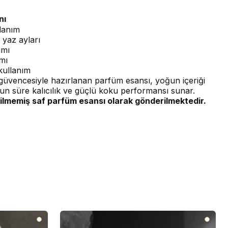
nı
lanım
 yaz ayları
ımı
ımı
kullanım
üvencesiyle hazırlanan parfüm esansı, yoğun içeriği
un süre kalıcılık ve güçlü koku performansı sunar.
ilmemiş saf parfüm esansı olarak gönderilmektedir.