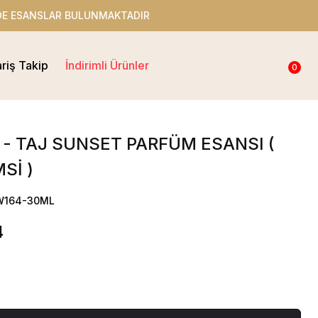
ADIR
ariş Takip
İndirimli Ürünler
0
- TAJ SUNSET PARFÜM ESANSI (
Sİ )
OW164-30ML
4