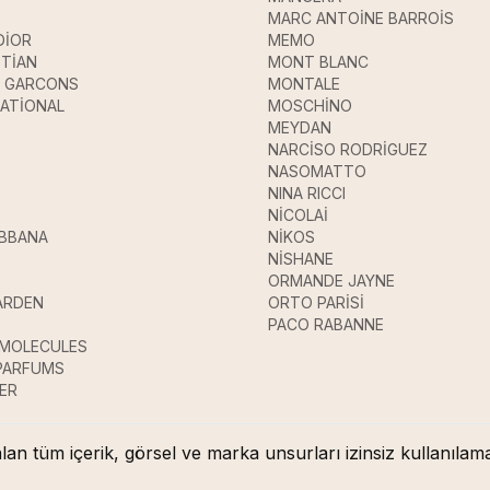
MARC ANTOİNE BARROİS
DİOR
MEMO
STİAN
MONT BLANC
 GARCONS
MONTALE
ATİONAL
MOSCHİNO
MEYDAN
NARCİSO RODRİGUEZ
NASOMATTO
NINA RICCI
NİCOLAİ
ABBANA
NİKOS
E
NİSHANE
ORMANDE JAYNE
ARDEN
ORTO PARİSİ
PACO RABANNE
 MOLECULES
 PARFUMS
ER
lan tüm içerik, görsel ve marka unsurları izinsiz kullanıl