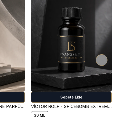
Sepete Ekle
BY KİLİAN - ANGEL'S SHARE PARFÜM ESANSI ( TATLI )
VİCTOR ROLF - SPİCEBOMB EXTREME PARFÜM ESANSI ( BAHARATLI )
30 ML