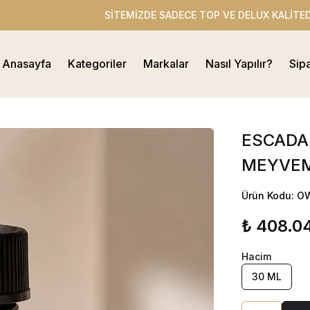
EMİZDE SADECE TOP VE DELUX KALİTEDE ESANSLAR BULUNMAKT
Anasayfa
Kategoriler
Markalar
Nasıl Yapılır?
Sip
ESCADA 
MEYVEM
Ürün Kodu: 
₺ 408.0
Hacim
30 ML