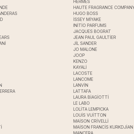
HERMES
ANDE
HAUTE FRAGRANCE COMPAN
ANDERAS
HUGO BOSS
UD
İSSEY MİYAKE
INİTİO PARFUMS
JACQUES BOGRAT
EARS
JEAN PAUL GAULTİER
ANİ
JİL SANDER
JO MALONE
JOOP
KENZO
KAYALİ
LACOSTE
LANCOME
N
LANVİN
HERRERA
LATTAFA
LAURA BİAGİOTTİ
LE LABO
LOLİTA LEMPICKA
LOUİS VUİTTON
MAİSON CRİVELLİ
İ
MAİSON FRANCİS KURKDJİAN
MANCERA