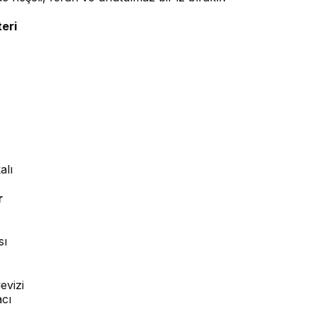
eri
alı
r
sı
evizi
cı