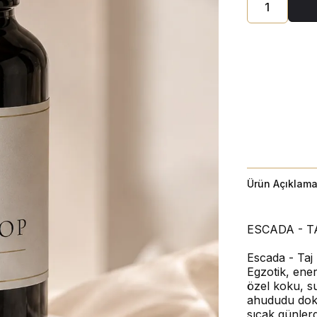
Ürün Açıklama
ESCADA - 
Escada - Taj
Egzotik, ene
özel koku, su
ahududu doku
sıcak günlerd