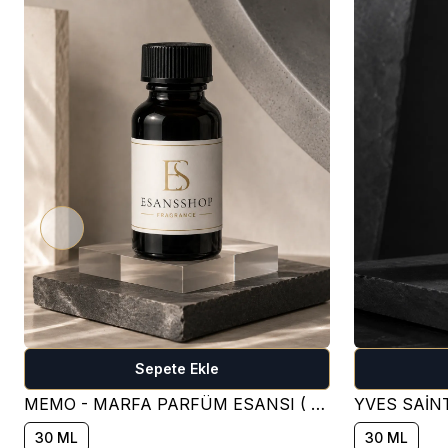
Sepete Ekle
MEMO - MARFA PARFÜM ESANSI ( ÇİÇEKSİ )
30 ML
30 ML