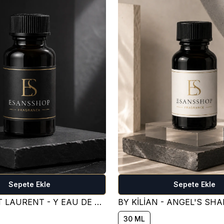
Sepete Ekle
Sepete Ekle
YVES SAİNT LAURENT - Y EAU DE PARFUM PARFÜM ESANSI ( TATLI )
30 ML