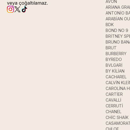
AVON
veya çoğaltılamaz.
ARİANA GR
ANTONİO B
ARABİAN O
BDK
BOND NO 9
BRİTNEY SP
BRUNO BAN
BRUT
BURBERRY
BYREDO
BVLGARİ
BY KİLİAN
CACHAREL
CALVİN KLEİ
CAROLİNA 
CARTİER
CAVALLİ
CERRUTİ
CHANEL
CHİC SHAİK
CASAMORAT
CHLOE