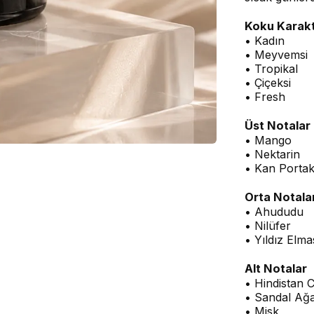
Koku Karakt
• Kadın
• Meyvemsi
• Tropikal
• Çiçeksi
• Fresh
Üst Notalar
• Mango
• Nektarin
• Kan Portak
Orta Notala
• Ahududu
• Nilüfer
• Yıldız Elma
Alt Notalar
• Hindistan C
• Sandal Ağa
• Misk