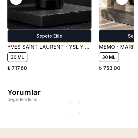
Sepete Ekle
Sepe
YVES SAİNT LAURENT - YSL Y FOR MEN PARFÜM ESANSI - OM401 ( FRESH )
30 ML
30 ML
₺ 717.60
₺ 753.00
Yorumlar
değerlendirme