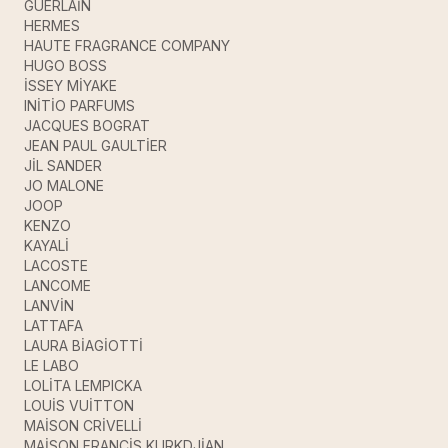
GUERLAİN
HERMES
HAUTE FRAGRANCE COMPANY
HUGO BOSS
İSSEY MİYAKE
INİTİO PARFUMS
JACQUES BOGRAT
JEAN PAUL GAULTİER
JİL SANDER
JO MALONE
JOOP
KENZO
KAYALİ
LACOSTE
LANCOME
LANVİN
LATTAFA
LAURA BİAGİOTTİ
LE LABO
LOLİTA LEMPICKA
LOUİS VUİTTON
MAİSON CRİVELLİ
MAİSON FRANCİS KURKDJİAN