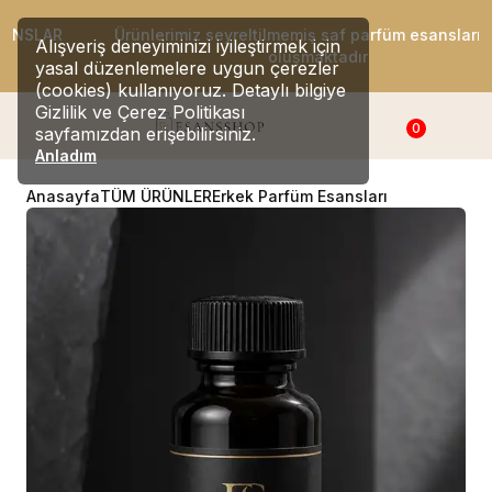
Ürünlerimiz seyreltilmemiş saf parfüm esanslarından
Alışveriş deneyiminizi iyileştirmek için
oluşmaktadır
yasal düzenlemelere uygun çerezler
(cookies) kullanıyoruz. Detaylı bilgiye
Gizlilik ve Çerez Politikası
0
sayfamızdan erişebilirsiniz.
Anladım
Anasayfa
TÜM ÜRÜNLER
Erkek Parfüm Esansları