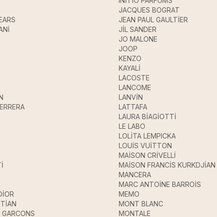
INİTİO PARFUMS
JACQUES BOGRAT
EARS
JEAN PAUL GAULTİER
ANİ
JİL SANDER
JO MALONE
JOOP
KENZO
KAYALİ
LACOSTE
LANCOME
N
LANVİN
HERRERA
LATTAFA
LAURA BİAGİOTTİ
LE LABO
LOLİTA LEMPICKA
LOUİS VUİTTON
MAİSON CRİVELLİ
İ
MAİSON FRANCİS KURKDJİAN
MANCERA
MARC ANTOİNE BARROİS
DİOR
MEMO
STİAN
MONT BLANC
 GARCONS
MONTALE