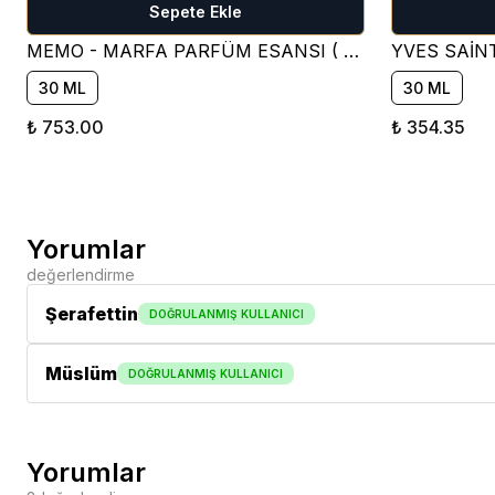
Sepete Ekle
MEMO - MARFA PARFÜM ESANSI ( ÇİÇEKSİ )
30 ML
30 ML
₺ 753.00
₺ 354.35
Yorumlar
değerlendirme
Şerafettin
DOĞRULANMIŞ KULLANICI
Müslüm
DOĞRULANMIŞ KULLANICI
Yorumlar