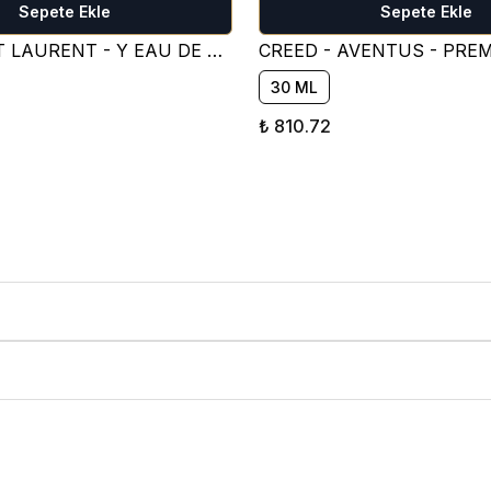
Sepete Ekle
Sepete Ekle
YVES SAİNT LAURENT - Y EAU DE PARFUM PARFÜM ESANSI ( TATLI )
30 ML
₺ 810.72