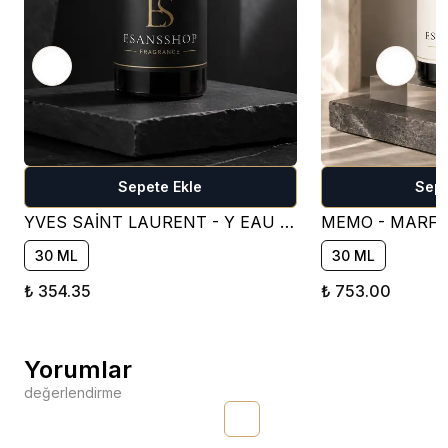
Sepete Ekle
Sepe
YVES SAİNT LAURENT - Y EAU DE PARFUM PARFÜM ESANSI ( TATLI )
30 ML
30 ML
₺ 354.35
₺ 753.00
Yorumlar
değerlendirme