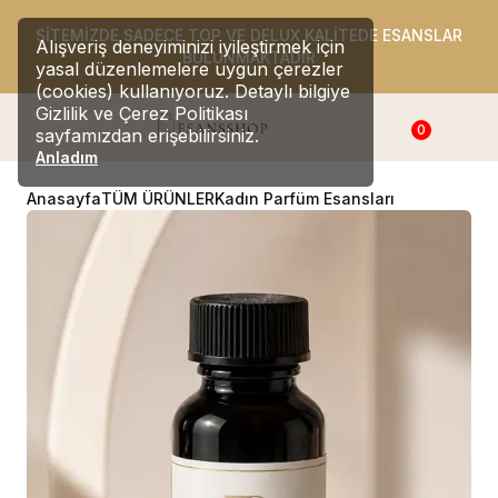
SİTEMİZDE SADECE TOP VE DELUX KALİTEDE ESANSLAR
Alışveriş deneyiminizi iyileştirmek için
BULUNMAKTADIR
yasal düzenlemelere uygun çerezler
(cookies) kullanıyoruz. Detaylı bilgiye
Gizlilik ve Çerez Politikası
0
sayfamızdan erişebilirsiniz.
Anladım
Anasayfa
TÜM ÜRÜNLER
Kadın Parfüm Esansları