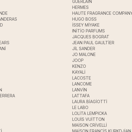
GUERLAİN
HERMES
ANDE
HAUTE FRAGRANCE COMPAN
ANDERAS
HUGO BOSS
UD
İSSEY MİYAKE
INİTİO PARFUMS
JACQUES BOGRAT
EARS
JEAN PAUL GAULTİER
ANİ
JİL SANDER
JO MALONE
JOOP
KENZO
KAYALİ
LACOSTE
LANCOME
N
LANVİN
HERRERA
LATTAFA
LAURA BİAGİOTTİ
LE LABO
LOLİTA LEMPICKA
LOUİS VUİTTON
MAİSON CRİVELLİ
İ
MAİSON FRANCİS KURKDJİAN