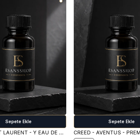
Sepete Ekle
Sepete Ekle
YVES SAİNT LAURENT - Y EAU DE PARFUM PARFÜM ESANSI ( TATLI )