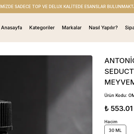
EMİZDE SADECE TOP VE DELUX KALİTEDE ESANSLAR BULUNMAKT
Anasayfa
Kategoriler
Markalar
Nasıl Yapılır?
Sip
ANTONİ
SEDUCTİ
MEYVEM
Ürün Kodu: 
₺ 553.01
Hacim
30 ML