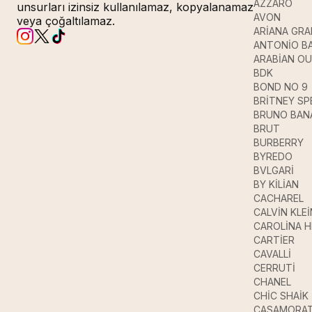
AZZARO
unsurları izinsiz kullanılamaz, kopyalanamaz
AVON
veya çoğaltılamaz.
ARİANA GR
ANTONİO B
ARABİAN O
BDK
BOND NO 9
BRİTNEY SP
BRUNO BAN
BRUT
BURBERRY
BYREDO
BVLGARİ
BY KİLİAN
CACHAREL
CALVİN KLEİ
CAROLİNA 
CARTİER
CAVALLİ
CERRUTİ
CHANEL
CHİC SHAİK
CASAMORAT