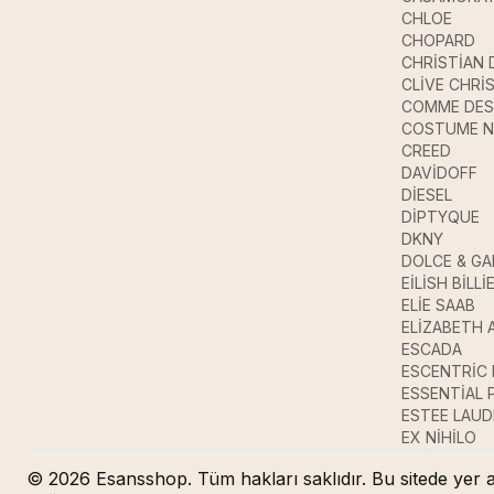
CHLOE
CHOPARD
CHRİSTİAN 
CLİVE CHRİ
COMME DES
COSTUME N
CREED
DAVİDOFF
DİESEL
DİPTYQUE
DKNY
DOLCE & G
EİLİSH BİLLİ
ELİE SAAB
ELİZABETH 
ESCADA
ESCENTRİC
ESSENTİAL
ESTEE LAUD
EX NİHİLO
© 2026 Esansshop. Tüm hakları saklıdır. Bu sitede yer a