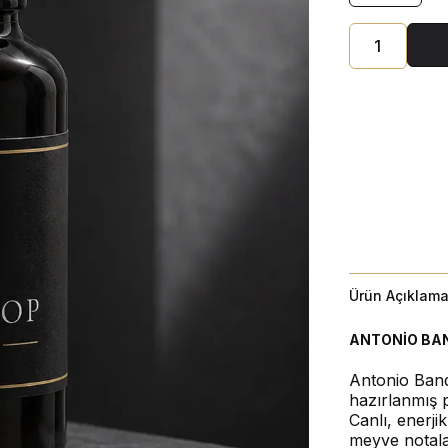
Ürün Açıklama
ANTONİO BAN
Antonio Band
hazırlanmış 
Canlı, enerji
meyve notala