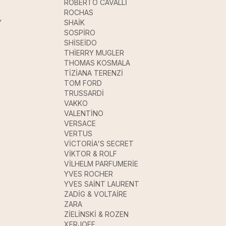
ROBERTO CAVALLİ
ROCHAS
Y
SHAİK
SOSPİRO
SHİSEİDO
THİERRY MUGLER
THOMAS KOSMALA
TİZİANA TERENZİ
TOM FORD
TRUSSARDİ
VAKKO
VALENTİNO
VERSACE
VERTUS
VİCTORİA'S SECRET
VİKTOR & ROLF
VİLHELM PARFUMERİE
YVES ROCHER
YVES SAİNT LAURENT
ZADİG & VOLTAİRE
ZARA
ZİELİNSKİ & ROZEN
XERJOFF