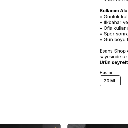
Kullanım Ala
• Günlük kul
• İlkbahar ve
• Ofis kullan
• Spor sonra
• Gün boyu 
Esans Shop g
sayesinde uz
Ürün seyrelt
Hacim
30 ML