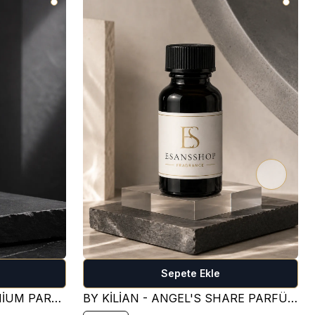
Sepete Ekle
CREED - AVENTUS - PREMİUM PARFÜM ESANSI ( FRESH )
BY KİLİAN - ANGEL'S SHARE PARFÜM ESANSI ( TATLI )