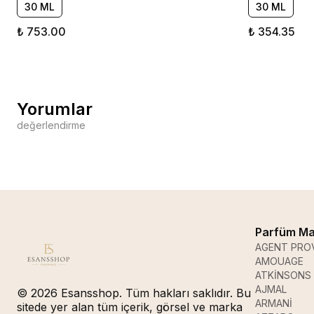
30 ML
30 ML
₺ 753.00
₺ 354.35
Yorumlar
değerlendirme
Parfüm Ma
AGENT PRO
AMOUAGE
ATKİNSONS
AJMAL
© 2026 Esansshop. Tüm hakları saklıdır. Bu
ARMANİ
sitede yer alan tüm içerik, görsel ve marka