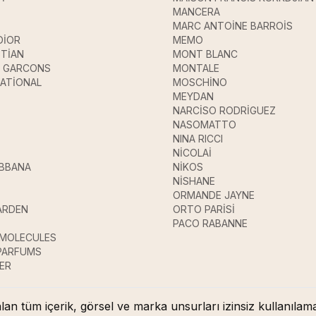
MANCERA
MARC ANTOİNE BARROİS
DİOR
MEMO
STİAN
MONT BLANC
 GARCONS
MONTALE
ATİONAL
MOSCHİNO
MEYDAN
NARCİSO RODRİGUEZ
NASOMATTO
NINA RICCI
NİCOLAİ
ABBANA
NİKOS
E
NİSHANE
ORMANDE JAYNE
ARDEN
ORTO PARİSİ
PACO RABANNE
 MOLECULES
 PARFUMS
ER
lan tüm içerik, görsel ve marka unsurları izinsiz kullanıl