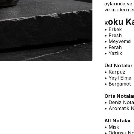
aylarında ve 
ve modern erke
oku K
K
• Erkek
• Fresh
• Meyvemsi
• Ferah
• Yazlık
Üst Notalar
• Karpuz
• Yeşil Elma
• Bergamot
Orta Notala
• Deniz Nota
• Aromatik N
Alt Notalar
• Misk
• Odunsu No