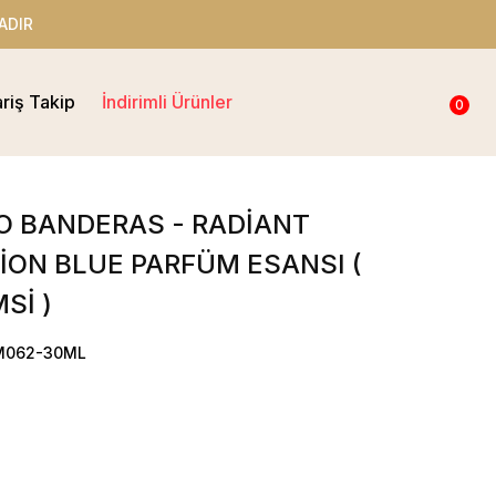
ADIR
ariş Takip
İndirimli Ürünler
0
O BANDERAS - RADİANT
ON BLUE PARFÜM ESANSI (
Sİ )
OM062-30ML