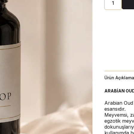
Ürün Açıklama
ARABİAN OUD
Arabian Oud 
esansıdır.
Meyvemsi, zar
egzotik meyv
dokunuşlarıy
kullanımda he