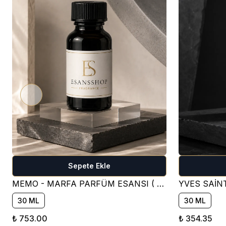
Sepete Ekle
MEMO - MARFA PARFÜM ESANSI ( ÇİÇEKSİ )
30 ML
30 ML
₺ 753.00
₺ 354.35