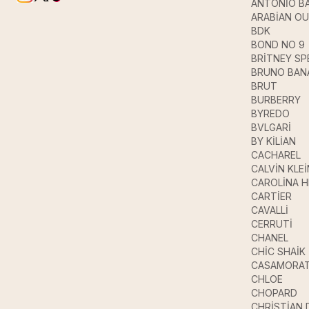
ANTONİO B
ARABİAN O
BDK
BOND NO 9
BRİTNEY SP
BRUNO BAN
BRUT
BURBERRY
BYREDO
BVLGARİ
BY KİLİAN
CACHAREL
CALVİN KLEİ
CAROLİNA 
CARTİER
CAVALLİ
CERRUTİ
CHANEL
CHİC SHAİK
CASAMORAT
CHLOE
CHOPARD
CHRİSTİAN 