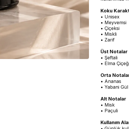
Koku Karakt
• Unisex
• Meyvemsi
• Çiçeksi
• Miskli
• Zarif
Üst Notalar
• Şeftali
• Elma Çiçeğ
Orta Notala
• Ananas
• Yabani Gül
Alt Notalar
• Misk
• Paçuli
Kullanım Ala
• Günlük kul