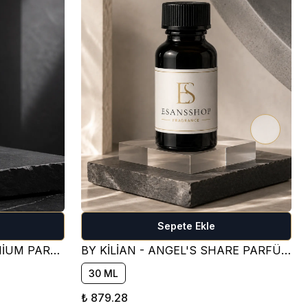
Sepete Ekle
CREED - AVENTUS - PREMİUM PARFÜM ESANSI ( FRESH )
BY KİLİAN - ANGEL'S SHARE PARFÜM ESANSI ( TATLI )
30 ML
₺ 879.28