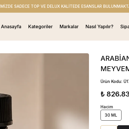
EMİZDE SADECE TOP VE DELUX KALİTEDE ESANSLAR BULUNMAKT
Anasayfa
Kategoriler
Markalar
Nasıl Yapılır?
Sip
ARABİAN
MEYVEM
Ürün Kodu: Ü
₺ 826.8
Hacim
30 ML