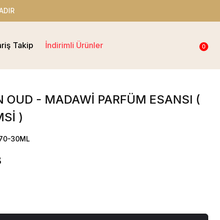
ADIR
ariş Takip
İndirimli Ürünler
0
 OUD - MADAWİ PARFÜM ESANSI (
Sİ )
170-30ML
3