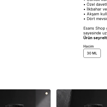
• Özel davetl
• İlkbahar ve
• Akşam kull
• Dört mevsi
Esans Shop g
sayesinde uz
Ürün seyrelt
Hacim
30 ML