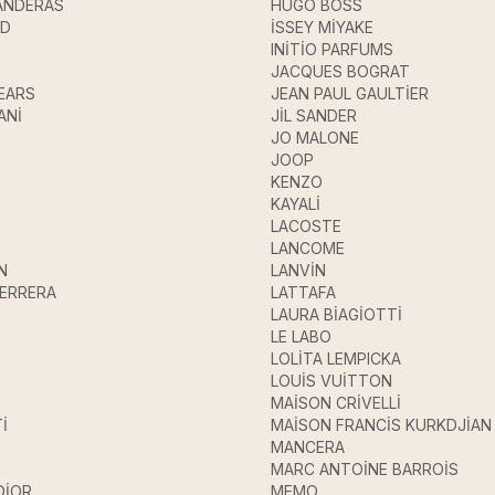
ANDERAS
HUGO BOSS
UD
İSSEY MİYAKE
INİTİO PARFUMS
JACQUES BOGRAT
EARS
JEAN PAUL GAULTİER
ANİ
JİL SANDER
JO MALONE
JOOP
KENZO
KAYALİ
LACOSTE
LANCOME
N
LANVİN
HERRERA
LATTAFA
LAURA BİAGİOTTİ
LE LABO
LOLİTA LEMPICKA
LOUİS VUİTTON
MAİSON CRİVELLİ
İ
MAİSON FRANCİS KURKDJİAN
MANCERA
MARC ANTOİNE BARROİS
DİOR
MEMO