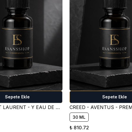
Sepete Ekle
Sepete Ekle
YVES SAİNT LAURENT - Y EAU DE PARFUM PARFÜM ESANSI ( TATLI )
30 ML
₺ 810.72