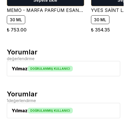
Sepete Ekle
Sepe
MEMO - MARFA PARFÜM ESANSI ( ÇİÇEKSİ )
30 ML
30 ML
₺ 753.00
₺ 354.35
Yorumlar
değerlendirme
Yılmaz
DOĞRULANMIŞ KULLANICI
Yorumlar
1
değerlendirme
Yılmaz
DOĞRULANMIŞ KULLANICI