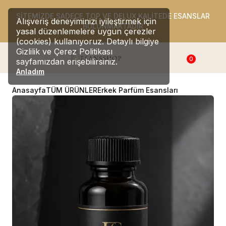
SİTEMİZDE SADECE TOP VE DELUX KALİTEDE ESANSLAR
Alışveriş deneyiminizi iyileştirmek için
BULUNMAKTADIR
yasal düzenlemelere uygun çerezler
(cookies) kullanıyoruz. Detaylı bilgiye
Gizlilik ve Çerez Politikası
0
sayfamızdan erişebilirsiniz.
Anladım
Anasayfa
TÜM ÜRÜNLER
Erkek Parfüm Esansları