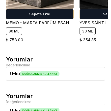
Sepete Ekle
Sepe
MEMO - MARFA PARFÜM ESANSI ( ÇİÇEKSİ )
30 ML
30 ML
₺ 753.00
₺ 354.35
Yorumlar
değerlendirme
Utku
DOĞRULANMIŞ KULLANICI
Yorumlar
1
değerlendirme
Utku
DOĞRULANMIŞ KULLANICI