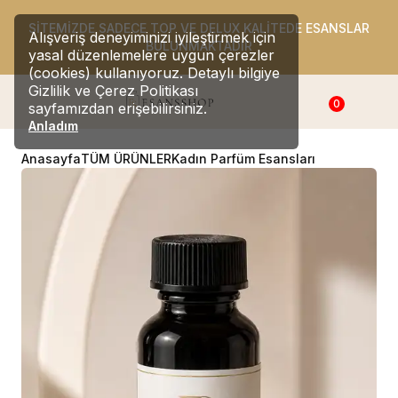
SİTEMİZDE SADECE TOP VE DELUX KALİTEDE ESANSLAR
Alışveriş deneyiminizi iyileştirmek için
BULUNMAKTADIR
yasal düzenlemelere uygun çerezler
(cookies) kullanıyoruz. Detaylı bilgiye
Gizlilik ve Çerez Politikası
0
sayfamızdan erişebilirsiniz.
Anladım
Anasayfa
TÜM ÜRÜNLER
Kadın Parfüm Esansları