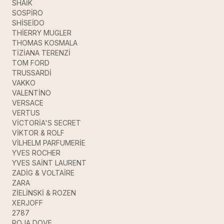
SHAİK
SOSPİRO
SHİSEİDO
THİERRY MUGLER
THOMAS KOSMALA
TİZİANA TERENZİ
TOM FORD
TRUSSARDİ
VAKKO
VALENTİNO
VERSACE
VERTUS
VİCTORİA'S SECRET
VİKTOR & ROLF
VİLHELM PARFUMERİE
YVES ROCHER
YVES SAİNT LAURENT
ZADİG & VOLTAİRE
ZARA
ZİELİNSKİ & ROZEN
XERJOFF
2787
ROJA DOVE