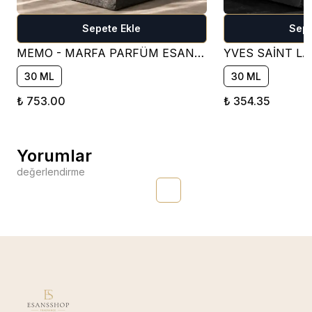
Sepete Ekle
Sepe
MEMO - MARFA PARFÜM ESANSI ( ÇİÇEKSİ )
30 ML
30 ML
₺ 753.00
₺ 354.35
Yorumlar
değerlendirme