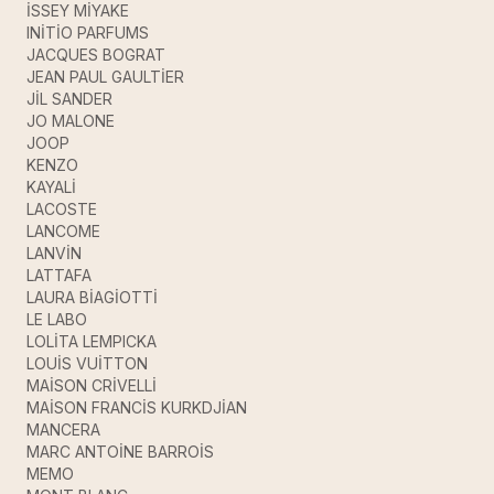
İSSEY MİYAKE
INİTİO PARFUMS
JACQUES BOGRAT
JEAN PAUL GAULTİER
JİL SANDER
JO MALONE
JOOP
KENZO
KAYALİ
LACOSTE
LANCOME
LANVİN
LATTAFA
LAURA BİAGİOTTİ
LE LABO
LOLİTA LEMPICKA
LOUİS VUİTTON
MAİSON CRİVELLİ
MAİSON FRANCİS KURKDJİAN
MANCERA
MARC ANTOİNE BARROİS
MEMO