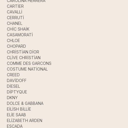
CAROLİNA HERRERA
CARTİER
CAVALLİ
CERRUTİ
CHANEL
CHİC SHAİK
CASAMORATİ
CHLOE
CHOPARD
CHRİSTİAN DİOR
CLİVE CHRİSTİAN
COMME DES GARCONS
COSTUME NATİONAL
CREED
DAVİDOFF
DİESEL
DİPTYQUE
DKNY
DOLCE & GABBANA
EİLİSH BİLLİE
ELİE SAAB
ELİZABETH ARDEN
ESCADA