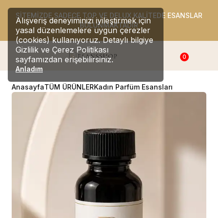
SİTEMİZDE SADECE TOP VE DELUX KALİTEDE ESANSLAR
Alışveriş deneyiminizi iyileştirmek için
BULUNMAKTADIR
yasal düzenlemelere uygun çerezler
(cookies) kullanıyoruz. Detaylı bilgiye
Gizlilik ve Çerez Politikası
0
sayfamızdan erişebilirsiniz.
Anladım
Anasayfa
TÜM ÜRÜNLER
Kadın Parfüm Esansları