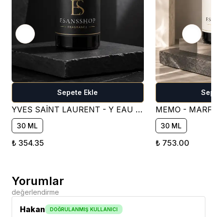
Sepete Ekle
Sepe
YVES SAİNT LAURENT - Y EAU DE PARFUM PARFÜM ESANSI ( TATLI )
30 ML
30 ML
₺ 354.35
₺ 753.00
Yorumlar
değerlendirme
Hakan
DOĞRULANMIŞ KULLANICI