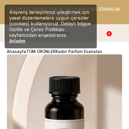
SİTEMİZDE SADECE TOP VE DELUX KALİTEDE ESANSLAR
Alışveriş deneyiminizi iyileştirmek için
BULUNMAKTADIR
yasal düzenlemelere uygun çerezler
(cookies) kullanıyoruz. Detaylı bilgiye
Gizlilik ve Çerez Politikası
0
sayfamızdan erişebilirsiniz.
Anladım
Anasayfa
TÜM ÜRÜNLER
Kadın Parfüm Esansları