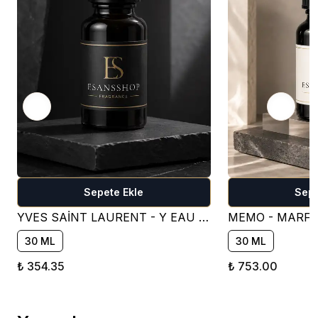
Sepete Ekle
Sepe
YVES SAİNT LAURENT - Y EAU DE PARFUM PARFÜM ESANSI ( TATLI )
30 ML
30 ML
₺ 354.35
₺ 753.00