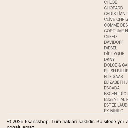
CHLOE
CHOPARD
CHRİSTİAN 
CLİVE CHRİ
COMME DES
COSTUME N
CREED
DAVİDOFF
DİESEL
DİPTYQUE
DKNY
DOLCE & G
EİLİSH BİLLİ
ELİE SAAB
ELİZABETH 
ESCADA
ESCENTRİC
ESSENTİAL
ESTEE LAUD
EX NİHİLO
© 2026 Esansshop. Tüm hakları saklıdır. Bu sitede yer a
çoğaltılamaz.