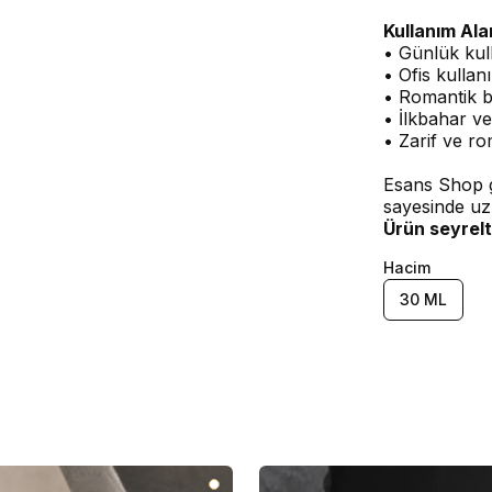
Kullanım Ala
• Günlük kul
• Ofis kullan
• Romantik 
• İlkbahar ve
• Zarif ve r
Esans Shop g
sayesinde uz
Ürün seyrelt
Hacim
30 ML