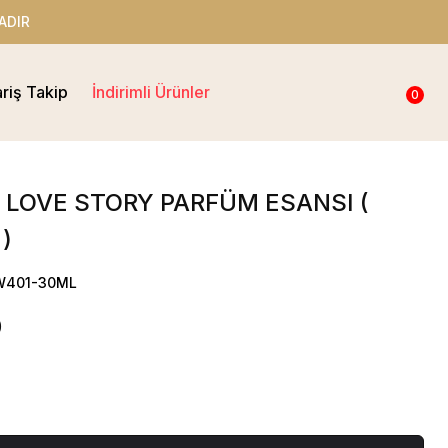
ADIR
ariş Takip
İndirimli Ürünler
0
 LOVE STORY PARFÜM ESANSI (
)
OW401-30ML
0