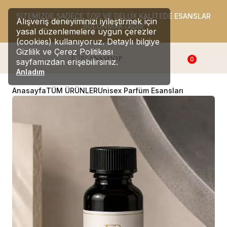
SİTEMİZDE SADECE TOP VE DELUX KALİTEDE ESANSLAR
Alışveriş deneyiminizi iyileştirmek için
BULUNMAKTADIR
yasal düzenlemelere uygun çerezler
(cookies) kullanıyoruz. Detaylı bilgiye
Gizlilik ve Çerez Politikası
0
sayfamızdan erişebilirsiniz.
Anladım
Anasayfa
TÜM ÜRÜNLER
Unisex Parfüm Esansları