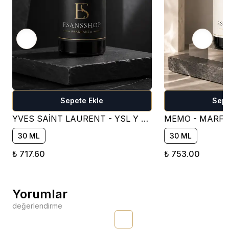
Sepete Ekle
Sepe
YVES SAİNT LAURENT - YSL Y FOR MEN PARFÜM ESANSI - OM401 ( FRESH )
30 ML
30 ML
₺ 717.60
₺ 753.00
Yorumlar
değerlendirme