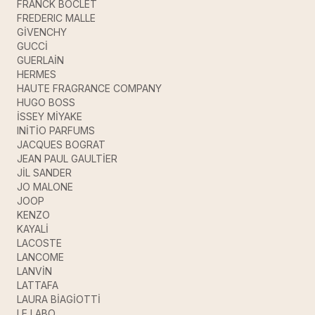
FRANCK BOCLET
FREDERIC MALLE
GİVENCHY
GUCCİ
GUERLAİN
HERMES
HAUTE FRAGRANCE COMPANY
HUGO BOSS
İSSEY MİYAKE
INİTİO PARFUMS
JACQUES BOGRAT
JEAN PAUL GAULTİER
JİL SANDER
JO MALONE
JOOP
KENZO
KAYALİ
LACOSTE
LANCOME
LANVİN
LATTAFA
LAURA BİAGİOTTİ
LE LABO