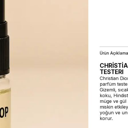
Ürün Açıklama
CHRİSTİA
TESTERI
Christian Di
parfüm tester
Gizemli, sıca
koku, Hindis
müge ve gül a
miskin etkil
yoğun ve unu
korur.