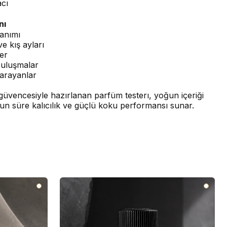
cı
nı
anımı
e kış ayları
er
buluşmalar
arayanlar
üvencesiyle hazırlanan parfüm testerı, yoğun içeriği
un süre kalıcılık ve güçlü koku performansı sunar.