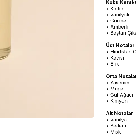
Koku Karakt
• Kadın
• Vanilyalı
• Gurme
• Amberli
• Baştan Çıka
Üst Notalar
• Hindistan C
• Kayısı
• Erik
Orta Notala
• Yasemin
• Müge
• Gül Ağacı
• Kimyon
Alt Notalar
• Vanilya
• Badem
• Misk