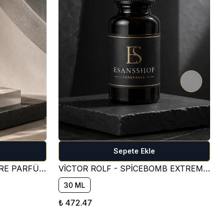
Sepete Ekle
BY KİLİAN - ANGEL'S SHARE PARFÜM ESANSI ( TATLI )
VİCTOR ROLF - SPİCEBOMB EXTREME PARFÜM ESANSI ( BAHARATLI )
30 ML
₺ 472.47