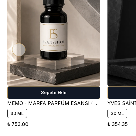
Sepete Ekle
MEMO - MARFA PARFÜM ESANSI ( ÇİÇEKSİ )
30 ML
30 ML
₺ 753.00
₺ 354.35