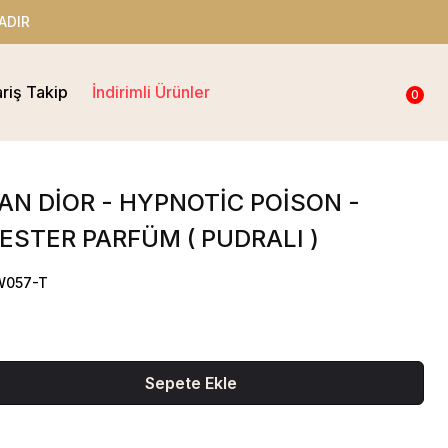
ADIR
ariş Takip
İndirimli Ürünler
0
AN DİOR - HYPNOTİC POİSON -
ESTER PARFÜM ( PUDRALI )
W057-T
Sepete Ekle