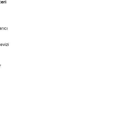
eri
rıcı
evizi
r