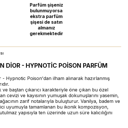
Parfüm şişeniz
bulunmuyorsa
ekstra parfüm
şişesi de satın
almanız
gerekmektedir
sı
N DİOR - HYPNOTİC POİSON PARFÜM
or - Hypnotic Poison'dan ilham alınarak hazırlanmış
ıdır.
k ve baştan çıkarıcı karakteriyle öne çıkan bu özel
tan cevizi ve kayısının yumuşak dokunuşlarını yasemin,
ğacının zarif notalarıyla buluşturur. Vanilya, badem ve
eyici uyumuyla tamamlanan bu ikonik kompozisyon,
tulmaz yapısıyla ten üzerinde uzun süre kalıcılığını