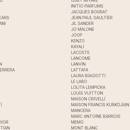
UD
İSSEY MİYAKE
INİTİO PARFUMS
JACQUES BOGRAT
EARS
JEAN PAUL GAULTİER
ANİ
JİL SANDER
JO MALONE
JOOP
KENZO
KAYALİ
LACOSTE
LANCOME
N
LANVİN
HERRERA
LATTAFA
LAURA BİAGİOTTİ
LE LABO
LOLİTA LEMPICKA
LOUİS VUİTTON
MAİSON CRİVELLİ
İ
MAİSON FRANCİS KURKDJİAN
MANCERA
MARC ANTOİNE BARROİS
DİOR
MEMO
STİAN
MONT BLANC