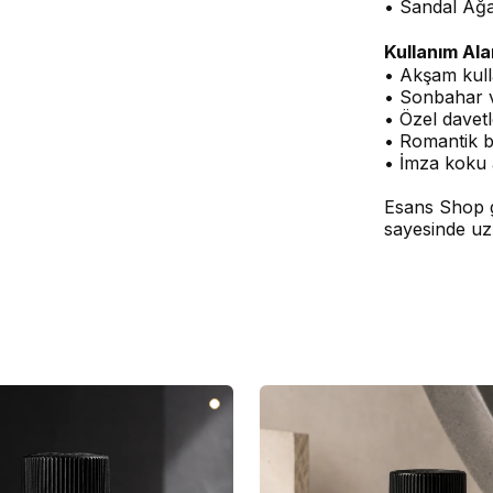
• Sandal Ağa
Kullanım Ala
• Akşam kull
• Sonbahar v
• Özel davetl
• Romantik 
• İmza koku 
Esans Shop g
sayesinde uz