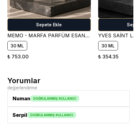
Sepete Ekle
Sepe
MEMO - MARFA PARFÜM ESANSI ( ÇİÇEKSİ )
30 ML
30 ML
₺ 753.00
₺ 354.35
Yorumlar
değerlendirme
Numan
DOĞRULANMIŞ KULLANICI
Serpil
DOĞRULANMIŞ KULLANICI