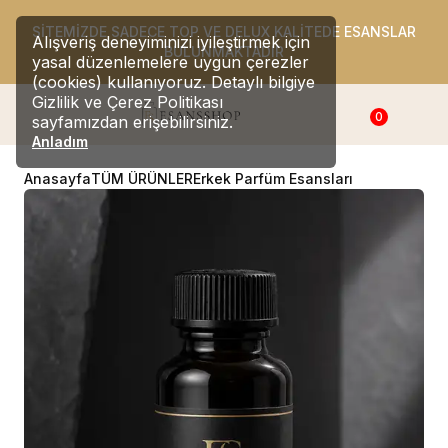
SİTEMİZDE SADECE TOP VE DELUX KALİTEDE ESANSLAR
Alışveriş deneyiminizi iyileştirmek için
BULUNMAKTADIR
yasal düzenlemelere uygun çerezler
(cookies) kullanıyoruz. Detaylı bilgiye
Gizlilik ve Çerez Politikası
0
sayfamızdan erişebilirsiniz.
Anladım
Anasayfa
TÜM ÜRÜNLER
Erkek Parfüm Esansları