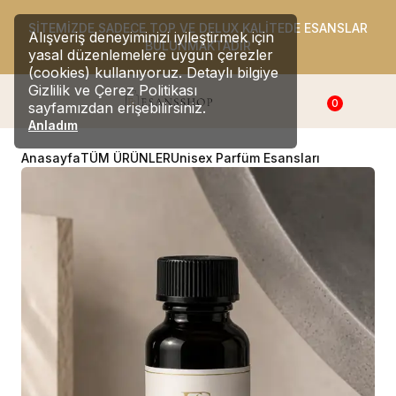
SİTEMİZDE SADECE TOP VE DELUX KALİTEDE ESANSLAR
Alışveriş deneyiminizi iyileştirmek için
BULUNMAKTADIR
yasal düzenlemelere uygun çerezler
(cookies) kullanıyoruz. Detaylı bilgiye
Gizlilik ve Çerez Politikası
0
sayfamızdan erişebilirsiniz.
Anladım
Anasayfa
TÜM ÜRÜNLER
Unisex Parfüm Esansları