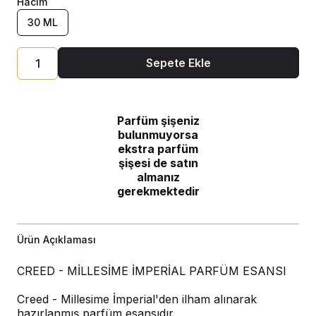
Hacim
30 ML
Sepete Ekle
Parfüm şişeniz
bulunmuyorsa
ekstra parfüm
şişesi de satın
almanız
gerekmektedir
Ürün Açıklaması
CREED - MİLLESİME İMPERİAL PARFÜM ESANSI
Creed - Millesime İmperial'den ilham alınarak
hazırlanmış parfüm esansıdır.