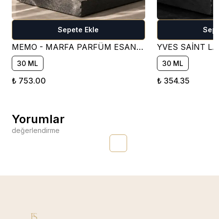
Sepete Ekle
Sepe
MEMO - MARFA PARFÜM ESANSI ( ÇİÇEKSİ )
30 ML
30 ML
₺ 753.00
₺ 354.35
Yorumlar
değerlendirme