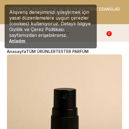
SİTEMİZDE SADECE TOP VE DELUX KALİTEDE ESANSLAR
Alışveriş deneyiminizi iyileştirmek için
BULUNMAKTADIR
yasal düzenlemelere uygun çerezler
(cookies) kullanıyoruz. Detaylı bilgiye
Gizlilik ve Çerez Politikası
0
sayfamızdan erişebilirsiniz.
Anladım
Anasayfa
TÜM ÜRÜNLER
TESTER PARFÜM