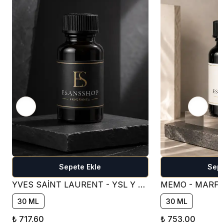
Sepete Ekle
Sepe
YVES SAİNT LAURENT - YSL Y FOR MEN PARFÜM ESANSI - OM401 ( FRESH )
30 ML
30 ML
₺ 717.60
₺ 753.00