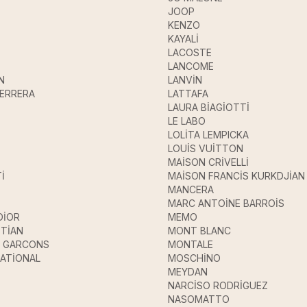
JOOP
KENZO
KAYALİ
LACOSTE
LANCOME
N
LANVİN
HERRERA
LATTAFA
LAURA BİAGİOTTİ
LE LABO
LOLİTA LEMPICKA
LOUİS VUİTTON
MAİSON CRİVELLİ
İ
MAİSON FRANCİS KURKDJİAN
MANCERA
MARC ANTOİNE BARROİS
DİOR
MEMO
STİAN
MONT BLANC
 GARCONS
MONTALE
ATİONAL
MOSCHİNO
MEYDAN
NARCİSO RODRİGUEZ
NASOMATTO