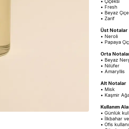
• Çiçeksi
• Fresh
• Beyaz Çiçek
• Zarif
Üst Notalar
• Neroli
• Papaya Çiç
Orta Notala
• Beyaz Nerg
• Nilüfer
• Amaryllis
Alt Notalar
• Misk
• Kaşmir Ağa
Kullanım Ala
• Günlük kul
• İlkbahar ve
• Ofis kullan