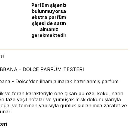
Parfüm şişeniz
bulunmuyorsa
ekstra parfüm
şişesi de satın
almanız
gerekmektedir
sı
ABBANA - DOLCE PARFÜM TESTERI
ana - Dolce'den ilham alınarak hazırlanmış parfüm
ik ve ferah karakteriyle öne çıkan bu özel koku, narin
eri taze yeşil notalar ve yumuşak misk dokunuşlarıyla
Doğal ve feminen yapısıyla günlük kullanımda zarafet ve
sunar.
eri