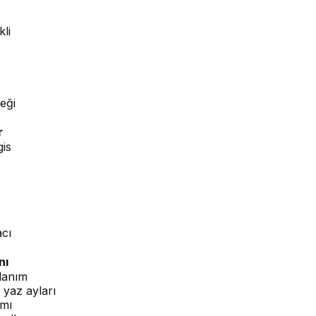
li
eği
r
is
cı
nı
lanım
 yaz ayları
ımı