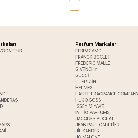
rkaları
Parfüm Markaları
VOCATEUR
FERRAGAMO
FRANCK BOCLET
FREDERIC MALLE
GİVENCHY
GUCCİ
GUERLAİN
HERMES
ANDE
HAUTE FRAGRANCE COMPAN
ANDERAS
HUGO BOSS
UD
İSSEY MİYAKE
INİTİO PARFUMS
JACQUES BOGRAT
EARS
JEAN PAUL GAULTİER
ANİ
JİL SANDER
JO MALONE