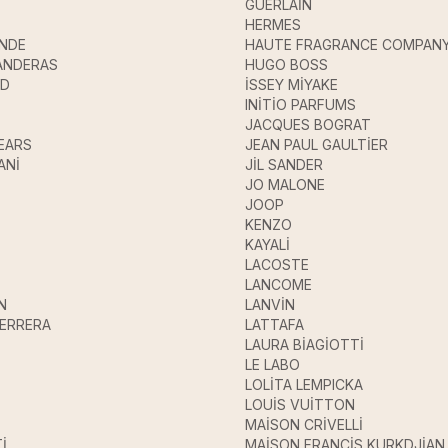
GUERLAİN
HERMES
ANDE
HAUTE FRAGRANCE COMPAN
ANDERAS
HUGO BOSS
UD
İSSEY MİYAKE
INİTİO PARFUMS
JACQUES BOGRAT
EARS
JEAN PAUL GAULTİER
ANİ
JİL SANDER
JO MALONE
JOOP
KENZO
KAYALİ
LACOSTE
LANCOME
N
LANVİN
HERRERA
LATTAFA
LAURA BİAGİOTTİ
LE LABO
LOLİTA LEMPICKA
LOUİS VUİTTON
MAİSON CRİVELLİ
İ
MAİSON FRANCİS KURKDJİAN