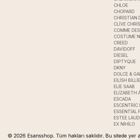
CHLOE
CHOPARD
CHRİSTİAN 
CLİVE CHRİ
COMME DES
COSTUME N
CREED
DAVİDOFF
DİESEL
DİPTYQUE
DKNY
DOLCE & G
EİLİSH BİLLİ
ELİE SAAB
ELİZABETH 
ESCADA
ESCENTRİC
ESSENTİAL
ESTEE LAUD
EX NİHİLO
© 2026 Esansshop. Tüm hakları saklıdır. Bu sitede yer a