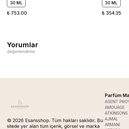
30 ML
30 ML
₺ 753.00
₺ 354.35
Yorumlar
değerlendirme
Parfüm Ma
AGENT PRO
AMOUAGE
ATKİNSONS
AJMAL
© 2026 Esansshop. Tüm hakları saklıdır. Bu
ARMANİ
sitede yer alan tüm içerik, görsel ve marka