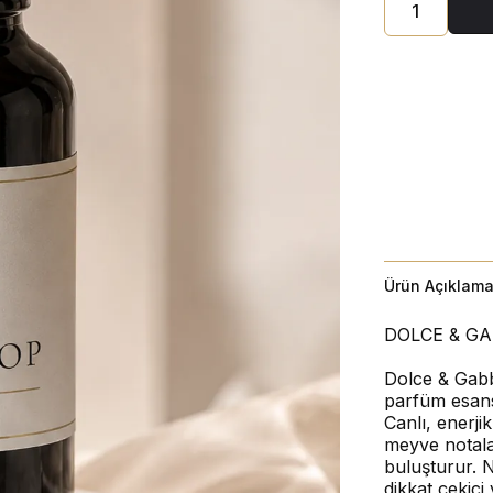
Ürün Açıklama
DOLCE & GA
Dolce & Gabb
parfüm esans
Canlı, enerji
meyve notala
buluşturur. N
dikkat çekici 