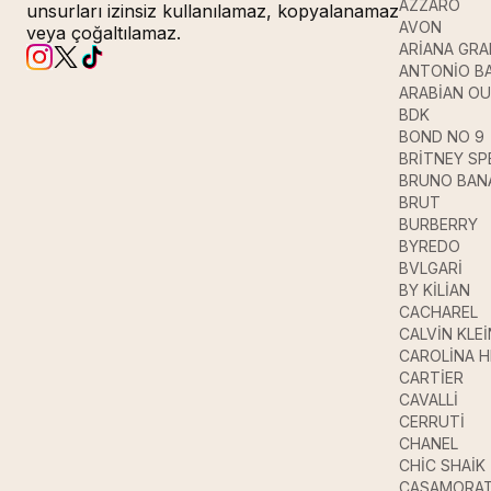
AZZARO
unsurları izinsiz kullanılamaz, kopyalanamaz
AVON
veya çoğaltılamaz.
ARİANA GR
ANTONİO B
ARABİAN O
BDK
BOND NO 9
BRİTNEY SP
BRUNO BAN
BRUT
BURBERRY
BYREDO
BVLGARİ
BY KİLİAN
CACHAREL
CALVİN KLEİ
CAROLİNA 
CARTİER
CAVALLİ
CERRUTİ
CHANEL
CHİC SHAİK
CASAMORAT