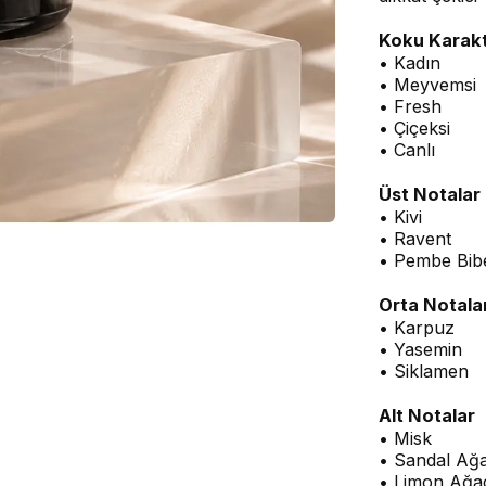
Koku Karakt
• Kadın
• Meyvemsi
• Fresh
• Çiçeksi
• Canlı
Üst Notalar
• Kivi
• Ravent
• Pembe Bib
Orta Notala
• Karpuz
• Yasemin
• Siklamen
Alt Notalar
• Misk
• Sandal Ağa
• Limon Ağa