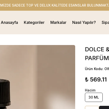
EMİZDE SADECE TOP VE DELUX KALİTEDE ESANSLAR BULUNMAKT
Anasayfa
Kategoriler
Markalar
Nasıl Yapılır?
Sip
DOLCE &
PARFÜM 
Ürün Kodu: 
₺ 569.11
Hacim
30 ML