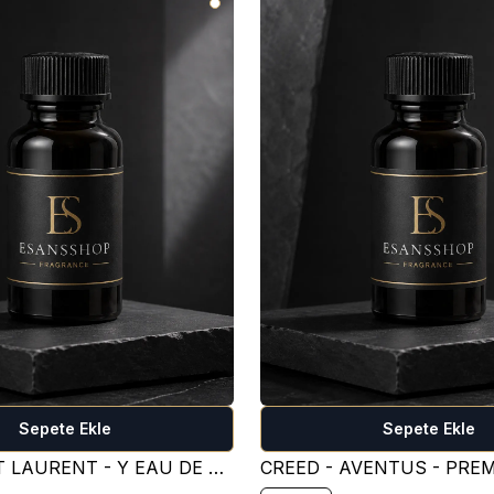
Sepete Ekle
Sepete Ekle
YVES SAİNT LAURENT - Y EAU DE PARFUM PARFÜM ESANSI ( TATLI )