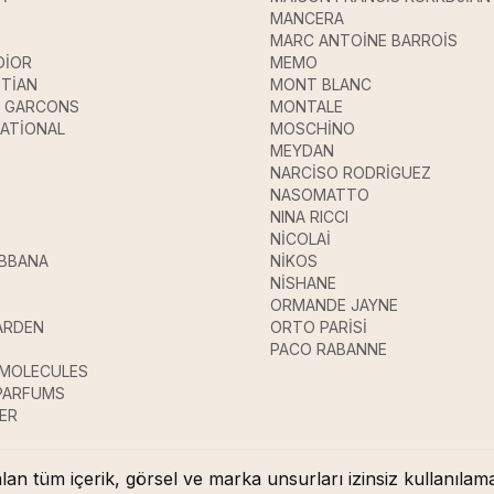
MANCERA
MARC ANTOİNE BARROİS
DİOR
MEMO
STİAN
MONT BLANC
 GARCONS
MONTALE
ATİONAL
MOSCHİNO
MEYDAN
NARCİSO RODRİGUEZ
NASOMATTO
NINA RICCI
NİCOLAİ
ABBANA
NİKOS
E
NİSHANE
ORMANDE JAYNE
ARDEN
ORTO PARİSİ
PACO RABANNE
 MOLECULES
 PARFUMS
ER
lan tüm içerik, görsel ve marka unsurları izinsiz kullanıl