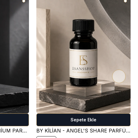
Sepete Ekle
CREED - AVENTUS - PREMİUM PARFÜM ESANSI ( FRESH )
BY KİLİAN - ANGEL'S SHARE PARFÜM ESANSI ( TATLI )