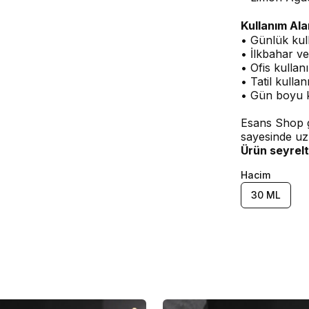
Kullanım Ala
• Günlük kul
• İlkbahar ve
• Ofis kullan
• Tatil kullan
• Gün boyu 
Esans Shop g
sayesinde uz
Ürün seyrelt
Hacim
30 ML