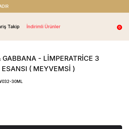
ADIR
ariş Takip
İndirimli Ürünler
0
 GABBANA - LİMPERATRİCE 3
ESANSI ( MEYVEMSİ )
OW032-30ML