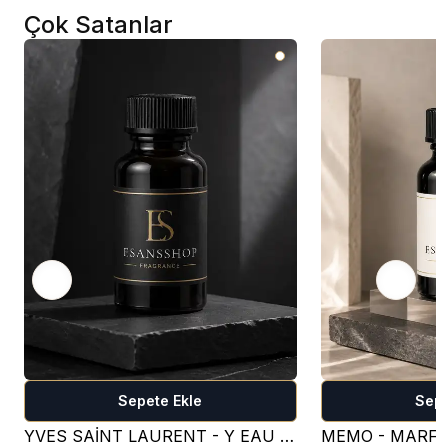
Çok Satanlar
Sepete Ekle
Sepe
YVES SAİNT LAURENT - Y EAU DE PARFUM PARFÜM ESANSI ( TATLI )