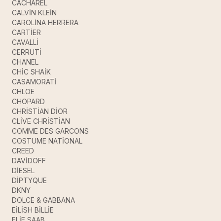
CACHAREL
CALVİN KLEİN
CAROLİNA HERRERA
CARTİER
CAVALLİ
CERRUTİ
CHANEL
CHİC SHAİK
CASAMORATİ
CHLOE
CHOPARD
CHRİSTİAN DİOR
CLİVE CHRİSTİAN
COMME DES GARCONS
COSTUME NATİONAL
CREED
DAVİDOFF
DİESEL
DİPTYQUE
DKNY
DOLCE & GABBANA
EİLİSH BİLLİE
ELİE SAAB