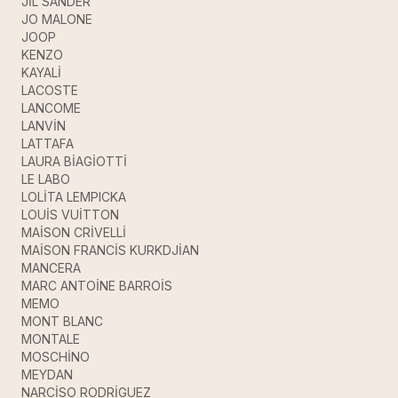
JİL SANDER
JO MALONE
JOOP
KENZO
KAYALİ
LACOSTE
LANCOME
LANVİN
LATTAFA
LAURA BİAGİOTTİ
LE LABO
LOLİTA LEMPICKA
LOUİS VUİTTON
MAİSON CRİVELLİ
MAİSON FRANCİS KURKDJİAN
MANCERA
MARC ANTOİNE BARROİS
MEMO
MONT BLANC
MONTALE
MOSCHİNO
MEYDAN
NARCİSO RODRİGUEZ