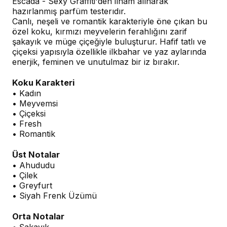
Escada - Sexy Graffiti'den ilham alınarak
hazırlanmış parfüm testerıdır.
Canlı, neşeli ve romantik karakteriyle öne çıkan bu
özel koku, kırmızı meyvelerin ferahlığını zarif
şakayık ve müge çiçeğiyle buluşturur. Hafif tatlı ve
çiçeksi yapısıyla özellikle ilkbahar ve yaz aylarında
enerjik, feminen ve unutulmaz bir iz bırakır.
Koku Karakteri
• Kadın
• Meyvemsi
• Çiçeksi
• Fresh
• Romantik
Üst Notalar
• Ahududu
• Çilek
• Greyfurt
• Siyah Frenk Üzümü
Orta Notalar