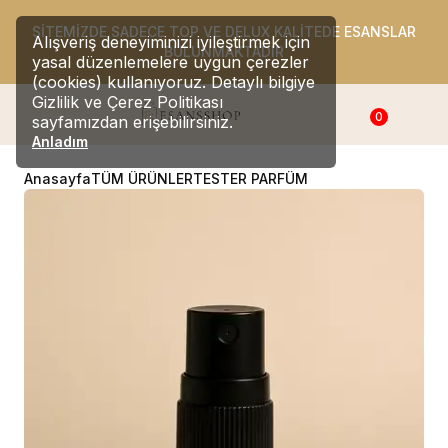
SİTEMİZDE SADECE TOP VE DELUX KALİTEDE ESANSLAR
Alışveriş deneyiminizi iyileştirmek için
BULUNMAKTADIR
yasal düzenlemelere uygun çerezler
(cookies) kullanıyoruz. Detaylı bilgiye
Gizlilik ve Çerez Politikası
0
sayfamızdan erişebilirsiniz.
Anladım
Anasayfa
TÜM ÜRÜNLER
TESTER PARFÜM