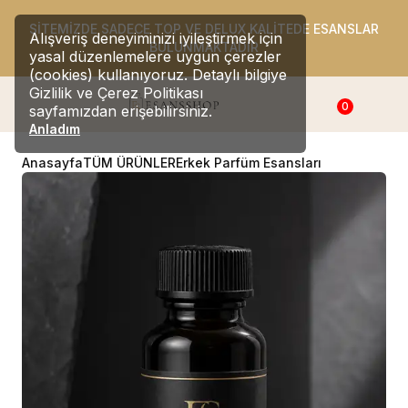
SİTEMİZDE SADECE TOP VE DELUX KALİTEDE ESANSLAR
Alışveriş deneyiminizi iyileştirmek için
BULUNMAKTADIR
yasal düzenlemelere uygun çerezler
(cookies) kullanıyoruz. Detaylı bilgiye
Gizlilik ve Çerez Politikası
0
sayfamızdan erişebilirsiniz.
Anladım
Anasayfa
TÜM ÜRÜNLER
Erkek Parfüm Esansları