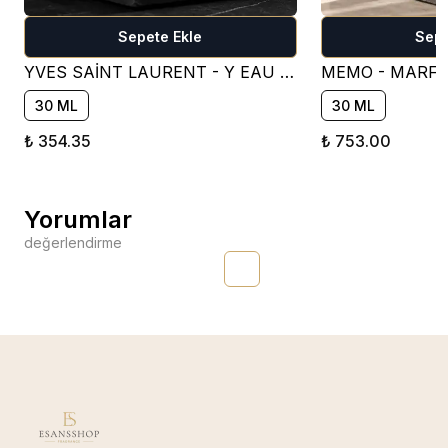
Sepete Ekle
Sepe
YVES SAİNT LAURENT - Y EAU DE PARFUM PARFÜM ESANSI ( TATLI )
30 ML
30 ML
₺ 354.35
₺ 753.00
Yorumlar
değerlendirme