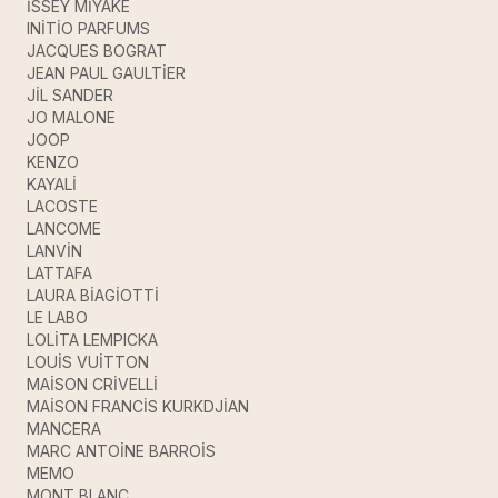
İSSEY MİYAKE
INİTİO PARFUMS
JACQUES BOGRAT
JEAN PAUL GAULTİER
JİL SANDER
JO MALONE
JOOP
KENZO
KAYALİ
LACOSTE
LANCOME
LANVİN
LATTAFA
LAURA BİAGİOTTİ
LE LABO
LOLİTA LEMPICKA
LOUİS VUİTTON
MAİSON CRİVELLİ
MAİSON FRANCİS KURKDJİAN
MANCERA
MARC ANTOİNE BARROİS
MEMO
MONT BLANC