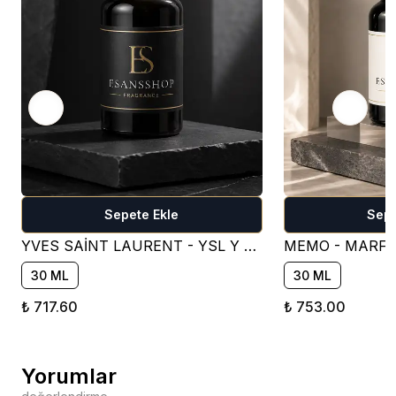
Sepete Ekle
Sepe
YVES SAİNT LAURENT - YSL Y FOR MEN PARFÜM ESANSI - OM401 ( FRESH )
30 ML
30 ML
₺ 717.60
₺ 753.00
Yorumlar