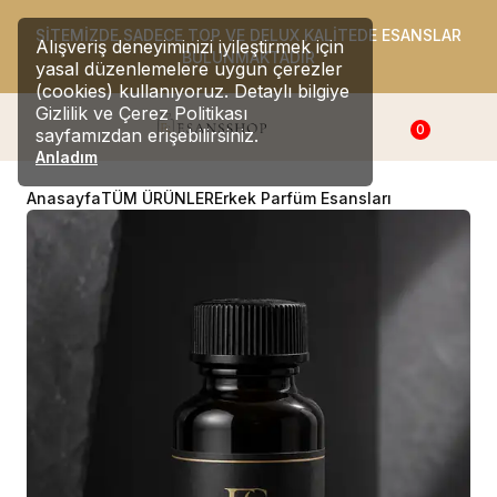
SİTEMİZDE SADECE TOP VE DELUX KALİTEDE ESANSLAR
Alışveriş deneyiminizi iyileştirmek için
BULUNMAKTADIR
yasal düzenlemelere uygun çerezler
(cookies) kullanıyoruz. Detaylı bilgiye
Gizlilik ve Çerez Politikası
0
sayfamızdan erişebilirsiniz.
Anladım
Anasayfa
TÜM ÜRÜNLER
Erkek Parfüm Esansları