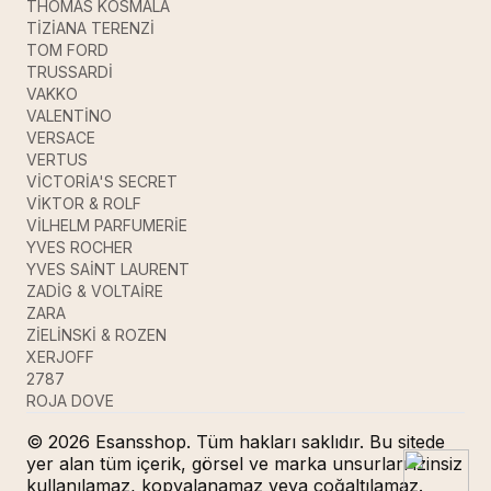
THOMAS KOSMALA
TİZİANA TERENZİ
TOM FORD
TRUSSARDİ
VAKKO
VALENTİNO
VERSACE
VERTUS
VİCTORİA'S SECRET
VİKTOR & ROLF
VİLHELM PARFUMERİE
YVES ROCHER
YVES SAİNT LAURENT
ZADİG & VOLTAİRE
ZARA
ZİELİNSKİ & ROZEN
XERJOFF
2787
ROJA DOVE
© 2026 Esansshop. Tüm hakları saklıdır. Bu sitede
yer alan tüm içerik, görsel ve marka unsurları izinsiz
kullanılamaz, kopyalanamaz veya çoğaltılamaz.