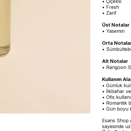
• Çiçeksi
• Fresh
• Zarif
Üst Notalar
• Yasemin
Orta Notala
• Sümbülteb
Alt Notalar
• Rangoon S
Kullanım Ala
• Günlük kul
• İlkbahar ve
• Ofis kullan
• Romantik 
• Gün boyu 
Esans Shop g
sayesinde uz