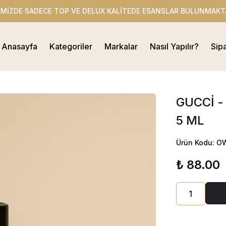
EMİZDE SADECE TOP VE DELUX KALİTEDE ESANSLAR BULUNMAKT
Anasayfa
Kategoriler
Markalar
Nasıl Yapılır?
Sip
GUCCİ -
5 ML
Ürün Kodu: O
₺ 88.00