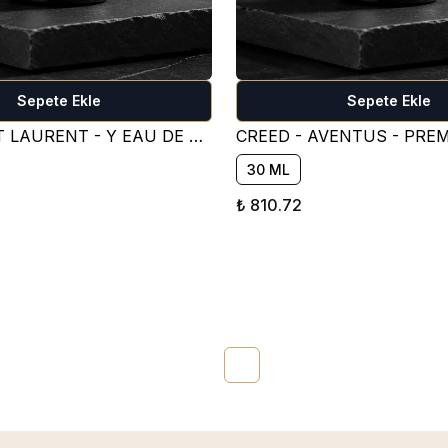
Sepete Ekle
Sepete Ekle
YVES SAİNT LAURENT - Y EAU DE PARFUM PARFÜM ESANSI ( TATLI )
30 ML
₺ 810.72