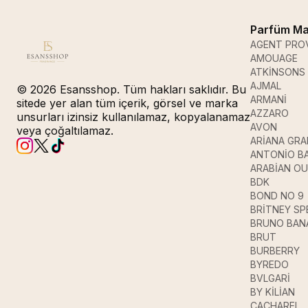
Parfüm Ma
AGENT PRO
AMOUAGE
ATKİNSONS
AJMAL
© 2026 Esansshop. Tüm hakları saklıdır. Bu
ARMANİ
sitede yer alan tüm içerik, görsel ve marka
AZZARO
unsurları izinsiz kullanılamaz, kopyalanamaz
AVON
veya çoğaltılamaz.
ARİANA GR
ANTONİO B
ARABİAN O
BDK
BOND NO 9
BRİTNEY SP
BRUNO BAN
BRUT
BURBERRY
BYREDO
BVLGARİ
BY KİLİAN
CACHAREL