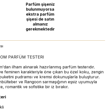
Parfüm şişeniz
bulunmuyorsa
ekstra parfüm
şişesi de satın
almanız
gerekmektedir
sı
OOM PARFÜM TESTERI
m'dan ilham alınarak hazırlanmış parfüm testerıdır.
 ve feminen karakteriyle öne çıkan bu özel koku, zengin
buketini pudramsı ve kremsi dokunuşlarla buluşturur.
mbülteber ve Rangoon sarmaşığının eşsiz uyumuyla
, romantik ve sofistike bir iz bırakır.
eri
li