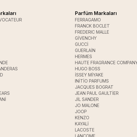
rkaları
Parfüm Markaları
VOCATEUR
FERRAGAMO
FRANCK BOCLET
FREDERIC MALLE
GİVENCHY
GUCCİ
GUERLAİN
HERMES
ANDE
HAUTE FRAGRANCE COMPAN
ANDERAS
HUGO BOSS
UD
İSSEY MİYAKE
INİTİO PARFUMS
JACQUES BOGRAT
EARS
JEAN PAUL GAULTİER
ANİ
JİL SANDER
JO MALONE
JOOP
KENZO
KAYALİ
LACOSTE
LANCOME