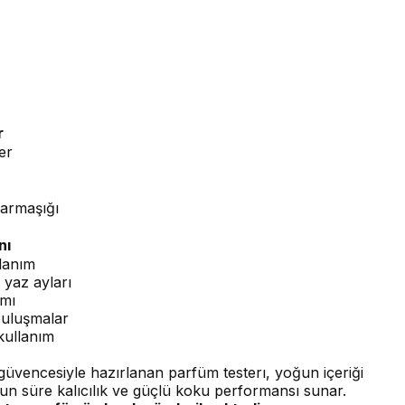
r
er
armaşığı
nı
lanım
 yaz ayları
ımı
buluşmalar
kullanım
üvencesiyle hazırlanan parfüm testerı, yoğun içeriği
un süre kalıcılık ve güçlü koku performansı sunar.