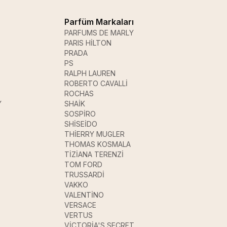
Parfüm Markaları
PARFUMS DE MARLY
PARIS HİLTON
PRADA
PS
RALPH LAUREN
ROBERTO CAVALLİ
ROCHAS
Y
SHAİK
SOSPİRO
SHİSEİDO
THİERRY MUGLER
THOMAS KOSMALA
TİZİANA TERENZİ
TOM FORD
TRUSSARDİ
VAKKO
VALENTİNO
VERSACE
VERTUS
VİCTORİA'S SECRET