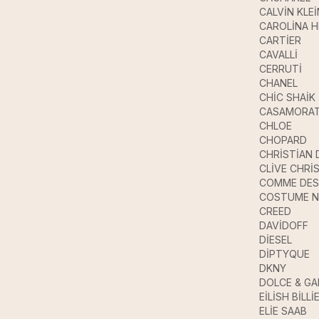
CALVİN KLEİ
CAROLİNA 
CARTİER
CAVALLİ
CERRUTİ
CHANEL
CHİC SHAİK
CASAMORAT
CHLOE
CHOPARD
CHRİSTİAN 
CLİVE CHRİ
COMME DES
COSTUME N
CREED
DAVİDOFF
DİESEL
DİPTYQUE
DKNY
DOLCE & G
EİLİSH BİLLİ
ELİE SAAB