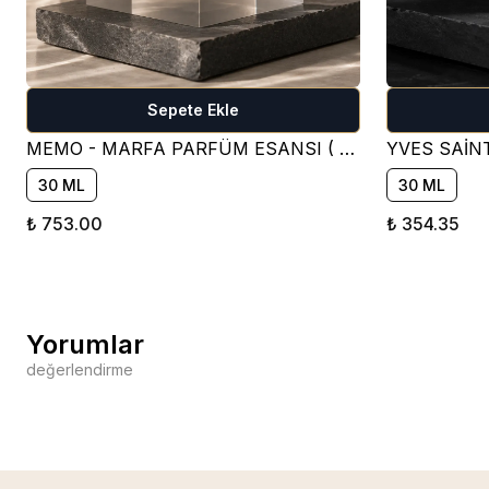
Sepete Ekle
MEMO - MARFA PARFÜM ESANSI ( ÇİÇEKSİ )
30 ML
30 ML
₺ 753.00
₺ 354.35
Yorumlar
değerlendirme