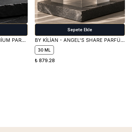
Sepete Ekle
CREED - AVENTUS - PREMİUM PARFÜM ESANSI ( FRESH )
BY KİLİAN - ANGEL'S SHARE PARFÜM ESANSI ( TATLI )
30 ML
₺ 879.28