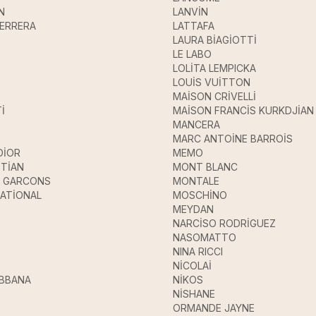
N
LANVİN
HERRERA
LATTAFA
LAURA BİAGİOTTİ
LE LABO
LOLİTA LEMPICKA
LOUİS VUİTTON
MAİSON CRİVELLİ
İ
MAİSON FRANCİS KURKDJİAN
MANCERA
MARC ANTOİNE BARROİS
DİOR
MEMO
STİAN
MONT BLANC
 GARCONS
MONTALE
ATİONAL
MOSCHİNO
MEYDAN
NARCİSO RODRİGUEZ
NASOMATTO
NINA RICCI
NİCOLAİ
ABBANA
NİKOS
E
NİSHANE
ORMANDE JAYNE