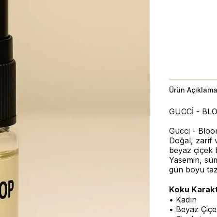
Ürün Açıklama
GUCCİ - BL
Gucci - Bloo
Doğal, zarif
beyaz çiçek 
Yasemin, sü
gün boyu taze
Koku Karakt
• Kadın
• Beyaz Çiçek