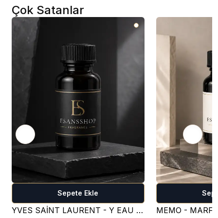
Çok Satanlar
Sepete Ekle
Sepe
YVES SAİNT LAURENT - Y EAU DE PARFUM PARFÜM ESANSI ( TATLI )