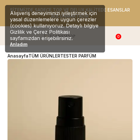
SİTEMİZDE SADECE TOP VE DELUX KALİTEDE ESANSLAR
Alışveriş deneyiminizi iyileştirmek için
BULUNMAKTADIR
yasal düzenlemelere uygun çerezler
(cookies) kullanıyoruz. Detaylı bilgiye
Gizlilik ve Çerez Politikası
0
sayfamızdan erişebilirsiniz.
Anladım
Anasayfa
TÜM ÜRÜNLER
TESTER PARFÜM