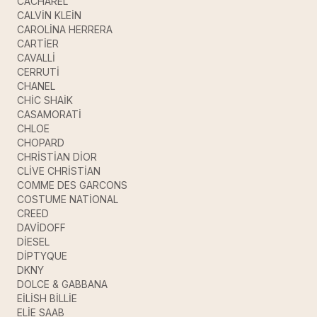
CACHAREL
CALVİN KLEİN
CAROLİNA HERRERA
CARTİER
CAVALLİ
CERRUTİ
CHANEL
CHİC SHAİK
CASAMORATİ
CHLOE
CHOPARD
CHRİSTİAN DİOR
CLİVE CHRİSTİAN
COMME DES GARCONS
COSTUME NATİONAL
CREED
DAVİDOFF
DİESEL
DİPTYQUE
DKNY
DOLCE & GABBANA
EİLİSH BİLLİE
ELİE SAAB