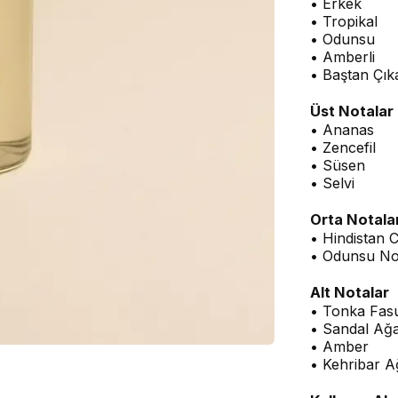
• Erkek
• Tropikal
• Odunsu
• Amberli
• Baştan Çıka
Üst Notalar
• Ananas
• Zencefil
• Süsen
• Selvi
Orta Notala
• Hindistan C
• Odunsu No
Alt Notalar
• Tonka Fasu
• Sandal Ağa
• Amber
• Kehribar A