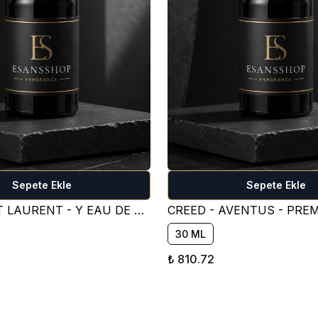
Sepete Ekle
Sepete Ekle
YVES SAİNT LAURENT - Y EAU DE PARFUM PARFÜM ESANSI ( TATLI )
30 ML
₺ 810.72