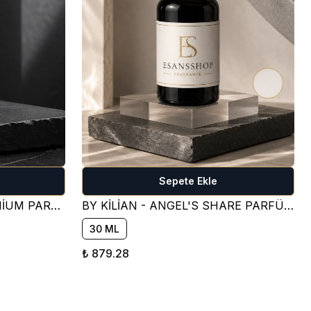
Sepete Ekle
CREED - AVENTUS - PREMİUM PARFÜM ESANSI ( FRESH )
BY KİLİAN - ANGEL'S SHARE PARFÜM ESANSI ( TATLI )
30 ML
₺ 879.28