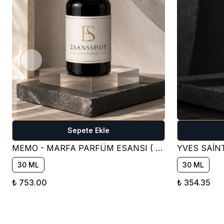
Sepete Ekle
MEMO - MARFA PARFÜM ESANSI ( ÇİÇEKSİ )
30 ML
30 ML
₺ 753.00
₺ 354.35