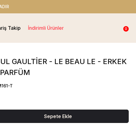
ADIR
ariş Takip
İndirimli Ürünler
0
UL GAULTİER - LE BEAU LE - ERKEK
 PARFÜM
M161-T
Sepete Ekle