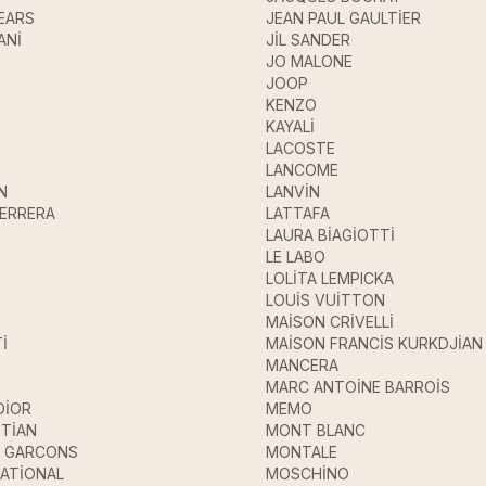
EARS
JEAN PAUL GAULTİER
ANİ
JİL SANDER
JO MALONE
JOOP
KENZO
KAYALİ
LACOSTE
LANCOME
N
LANVİN
HERRERA
LATTAFA
LAURA BİAGİOTTİ
LE LABO
LOLİTA LEMPICKA
LOUİS VUİTTON
MAİSON CRİVELLİ
İ
MAİSON FRANCİS KURKDJİAN
MANCERA
MARC ANTOİNE BARROİS
DİOR
MEMO
STİAN
MONT BLANC
 GARCONS
MONTALE
ATİONAL
MOSCHİNO