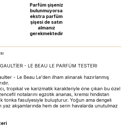
Parfüm şişeniz
bulunmuyorsa
ekstra parfüm
şişesi de satın
almanız
gerekmektedir
sı
GAULTİER - LE BEAU LE PARFÜM TESTERI
ultier - Le Beau Le'den ilham alınarak hazırlanmış
ıdır.
cı, tropikal ve karizmatik karakteriyle öne çıkan bu özel
encefil notalarını egzotik ananas, kremsi hindistan
ak tonka fasulyesiyle buluşturur. Yoğun ama dengeli
m yaz akşamlarında hem de serin havalarda unutulmaz
eri