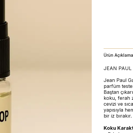
Ürün Açıklama
JEAN PAUL 
Jean Paul Ga
parfüm tester
Baştan çıkarı
koku, ferah z
cevizi ve sıc
yapısıyla he
bir iz bırakır.
Koku Karakt