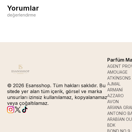
Yorumlar
değerlendirme
Parfüm Ma
AGENT PRO
AMOUAGE
ATKİNSONS
AJMAL
© 2026 Esansshop. Tüm hakları saklıdır. Bu
ARMANİ
sitede yer alan tüm içerik, görsel ve marka
AZZARO
unsurları izinsiz kullanılamaz, kopyalanamaz
AVON
veya çoğaltılamaz.
ARİANA GR
ANTONİO B
ARABİAN O
BDK
BOND NO 9