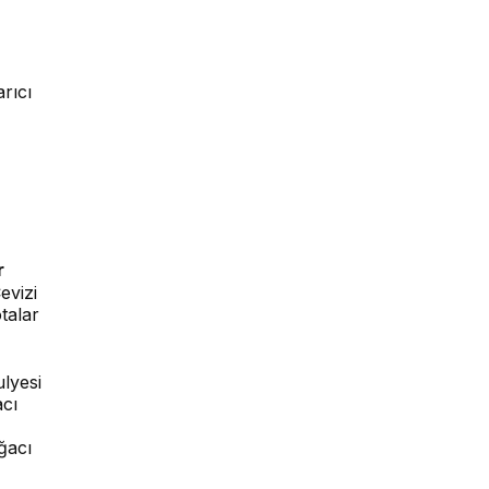
rıcı
r
evizi
talar
lyesi
cı
ğacı