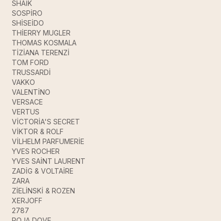
SHAİK
SOSPİRO
SHİSEİDO
THİERRY MUGLER
THOMAS KOSMALA
TİZİANA TERENZİ
TOM FORD
TRUSSARDİ
VAKKO
VALENTİNO
VERSACE
VERTUS
VİCTORİA'S SECRET
VİKTOR & ROLF
VİLHELM PARFUMERİE
YVES ROCHER
YVES SAİNT LAURENT
ZADİG & VOLTAİRE
ZARA
ZİELİNSKİ & ROZEN
XERJOFF
2787
ROJA DOVE