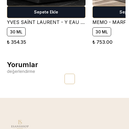
Sepete Ekle
Sepe
YVES SAİNT LAURENT - Y EAU DE PARFUM PARFÜM ESANSI ( TATLI )
30 ML
30 ML
₺ 354.35
₺ 753.00
Yorumlar
değerlendirme