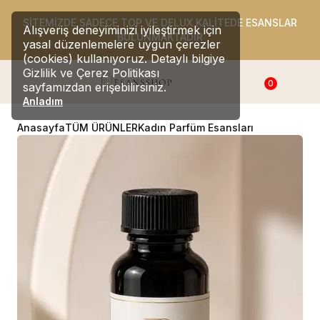
SİTEMİZDE SADECE TOP VE DELUX KALİTEDE ESANSLAR
Alışveriş deneyiminizi iyileştirmek için
BULUNMAKTADIR
yasal düzenlemelere uygun çerezler
(cookies) kullanıyoruz. Detaylı bilgiye
Gizlilik ve Çerez Politikası
0
sayfamızdan erişebilirsiniz.
Anladım
Anasayfa
TÜM ÜRÜNLER
Kadın Parfüm Esansları