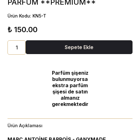
PARFÜM **PREMİUM**
Ürün Kodu: KN5-T
₺ 150.00
Sepete Ekle
Parfüm şişeniz
bulunmuyorsa
ekstra parfüm
şişesi de satın
almanız
gerekmektedir
Ürün Açıklaması
MARC ANTOİNE BARROİS - GANYMADE