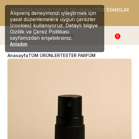
SİTEMİZDE SADECE TOP VE DELUX KALİTEDE ESANSLAR
Alışveriş deneyiminizi iyileştirmek için
BULUNMAKTADIR
yasal düzenlemelere uygun çerezler
(cookies) kullanıyoruz. Detaylı bilgiye
Gizlilik ve Çerez Politikası
0
sayfamızdan erişebilirsiniz.
Anladım
Anasayfa
TÜM ÜRÜNLER
TESTER PARFÜM