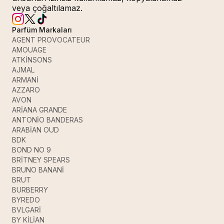
veya çoğaltılamaz.
Parfüm Markaları
AGENT PROVOCATEUR
AMOUAGE
ATKİNSONS
AJMAL
ARMANİ
AZZARO
AVON
ARİANA GRANDE
ANTONİO BANDERAS
ARABİAN OUD
BDK
BOND NO 9
BRİTNEY SPEARS
BRUNO BANANİ
BRUT
BURBERRY
BYREDO
BVLGARİ
BY KİLİAN