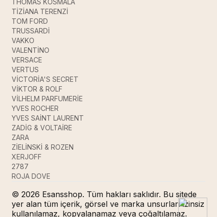
THOMAS KOSMALA
TİZİANA TERENZİ
TOM FORD
TRUSSARDİ
VAKKO
VALENTİNO
VERSACE
VERTUS
VİCTORİA'S SECRET
VİKTOR & ROLF
VİLHELM PARFUMERİE
YVES ROCHER
YVES SAİNT LAURENT
ZADİG & VOLTAİRE
ZARA
ZİELİNSKİ & ROZEN
XERJOFF
2787
ROJA DOVE
© 2026 Esansshop. Tüm hakları saklıdır. Bu sitede
yer alan tüm içerik, görsel ve marka unsurları izinsiz
kullanılamaz, kopyalanamaz veya çoğaltılamaz.