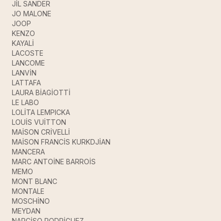
JİL SANDER
JO MALONE
JOOP
KENZO
KAYALİ
LACOSTE
LANCOME
LANVİN
LATTAFA
LAURA BİAGİOTTİ
LE LABO
LOLİTA LEMPICKA
LOUİS VUİTTON
MAİSON CRİVELLİ
MAİSON FRANCİS KURKDJİAN
MANCERA
MARC ANTOİNE BARROİS
MEMO
MONT BLANC
MONTALE
MOSCHİNO
MEYDAN
NARCİSO RODRİGUEZ