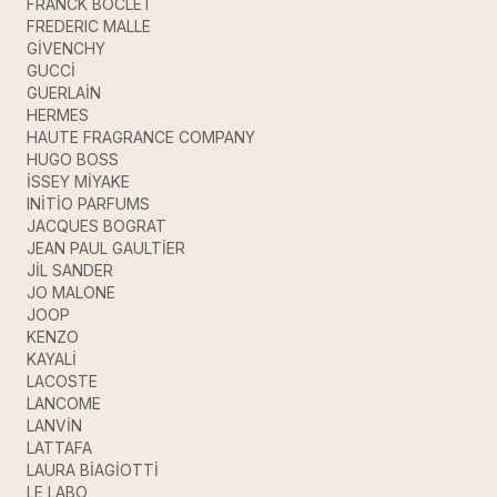
FRANCK BOCLET
FREDERIC MALLE
GİVENCHY
GUCCİ
GUERLAİN
HERMES
HAUTE FRAGRANCE COMPANY
HUGO BOSS
İSSEY MİYAKE
INİTİO PARFUMS
JACQUES BOGRAT
JEAN PAUL GAULTİER
JİL SANDER
JO MALONE
JOOP
KENZO
KAYALİ
LACOSTE
LANCOME
LANVİN
LATTAFA
LAURA BİAGİOTTİ
LE LABO