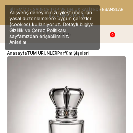
SİTEMİZDE SADECE TOP VE DELUX KALİTEDE ESANSLAR
Alışveriş deneyiminizi iyileştirmek için
BULUNMAKTADIR
yasal düzenlemelere uygun çerezler
(cookies) kullanıyoruz. Detaylı bilgiye
Gizlilik ve Çerez Politikası
0
sayfamızdan erişebilirsiniz.
Anladım
Anasayfa
TÜM ÜRÜNLER
Parfüm Şişeleri