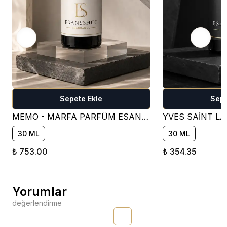
Sepete Ekle
Sepe
MEMO - MARFA PARFÜM ESANSI ( ÇİÇEKSİ )
30 ML
30 ML
₺ 753.00
₺ 354.35
Yorumlar
değerlendirme