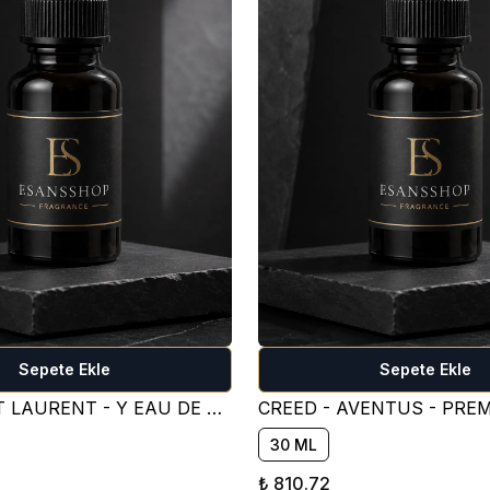
Sepete Ekle
Sepete Ekle
YVES SAİNT LAURENT - Y EAU DE PARFUM PARFÜM ESANSI ( TATLI )
30 ML
₺ 810.72