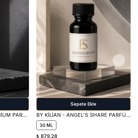
Sepete Ekle
CREED - AVENTUS - PREMİUM PARFÜM ESANSI ( FRESH )
BY KİLİAN - ANGEL'S SHARE PARFÜM ESANSI ( TATLI )
30 ML
₺ 879.28