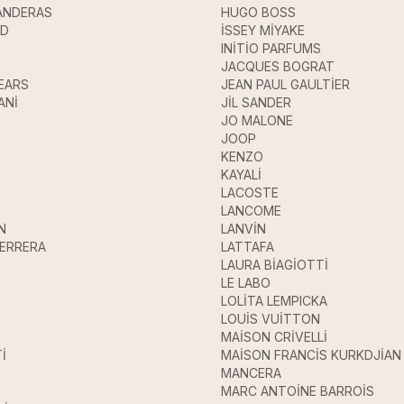
ANDERAS
HUGO BOSS
UD
İSSEY MİYAKE
INİTİO PARFUMS
JACQUES BOGRAT
EARS
JEAN PAUL GAULTİER
ANİ
JİL SANDER
JO MALONE
JOOP
KENZO
KAYALİ
LACOSTE
LANCOME
N
LANVİN
HERRERA
LATTAFA
LAURA BİAGİOTTİ
LE LABO
LOLİTA LEMPICKA
LOUİS VUİTTON
MAİSON CRİVELLİ
İ
MAİSON FRANCİS KURKDJİAN
MANCERA
MARC ANTOİNE BARROİS