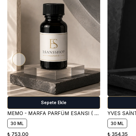
Sepete Ekle
MEMO - MARFA PARFÜM ESANSI ( ÇİÇEKSİ )
30 ML
30 ML
₺ 753.00
₺ 354.35