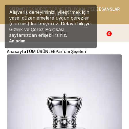
SİTEMİZDE SADECE TOP VE DELUX KALİTEDE ESANSLAR
Alışveriş deneyiminizi iyileştirmek için
BULUNMAKTADIR
yasal düzenlemelere uygun çerezler
(cookies) kullanıyoruz. Detaylı bilgiye
Gizlilik ve Çerez Politikası
0
sayfamızdan erişebilirsiniz.
Anladım
Anasayfa
TÜM ÜRÜNLER
Parfüm Şişeleri