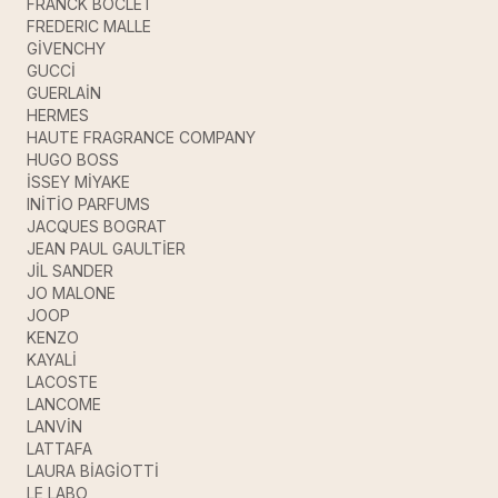
FRANCK BOCLET
FREDERIC MALLE
GİVENCHY
GUCCİ
GUERLAİN
HERMES
HAUTE FRAGRANCE COMPANY
HUGO BOSS
İSSEY MİYAKE
INİTİO PARFUMS
JACQUES BOGRAT
JEAN PAUL GAULTİER
JİL SANDER
JO MALONE
JOOP
KENZO
KAYALİ
LACOSTE
LANCOME
LANVİN
LATTAFA
LAURA BİAGİOTTİ
LE LABO