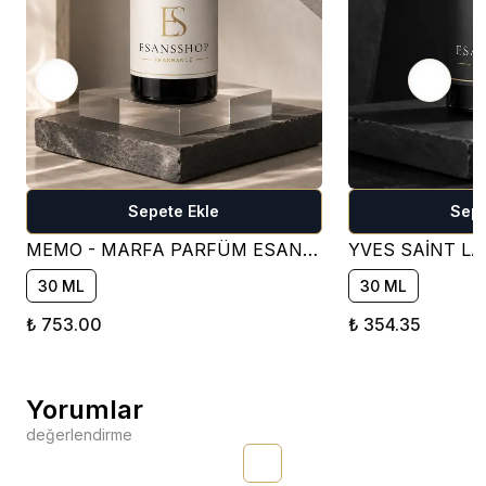
Sepete Ekle
Sepe
MEMO - MARFA PARFÜM ESANSI ( ÇİÇEKSİ )
30 ML
30 ML
₺ 753.00
₺ 354.35
Yorumlar
değerlendirme