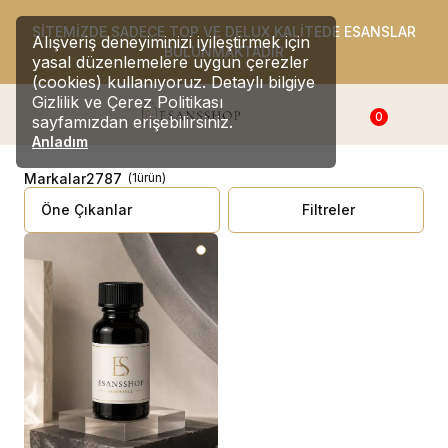
SİTEMİZDE SADECE TOP VE DELUX KALİTEDE ESANSLAR
Alışveriş deneyiminizi iyileştirmek için
BULUNMAKTADIR
yasal düzenlemelere uygun çerezler
(cookies) kullanıyoruz. Detaylı bilgiye
Gizlilik ve Çerez Politikası
0
sayfamızdan erişebilirsiniz.
Anladım
Markalar
2787
(
1
ürün
)
Filtreler