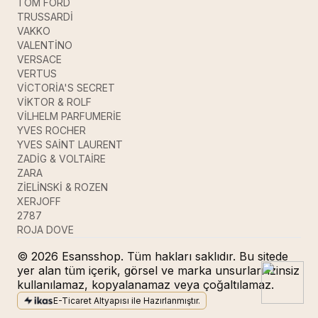
TOM FORD
TRUSSARDİ
VAKKO
VALENTİNO
VERSACE
VERTUS
VİCTORİA'S SECRET
VİKTOR & ROLF
VİLHELM PARFUMERİE
YVES ROCHER
YVES SAİNT LAURENT
ZADİG & VOLTAİRE
ZARA
ZİELİNSKİ & ROZEN
XERJOFF
2787
ROJA DOVE
© 2026 Esansshop. Tüm hakları saklıdır. Bu sitede
yer alan tüm içerik, görsel ve marka unsurları izinsiz
kullanılamaz, kopyalanamaz veya çoğaltılamaz.
E-Ticaret Altyapısı ile Hazırlanmıştır.