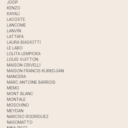
JOOP
KENZO
KAYALİ
LACOSTE
LANCOME
LANVİN
LATTAFA
LAURA BİAGİOTTİ
LE LABO
LOLİTA LEMPICKA
LOUİS VUİTTON
MAİSON CRİVELLİ
MAİSON FRANCİS KURKDJİAN
MANCERA
MARC ANTOİNE BARROİS
MEMO
MONT BLANC
MONTALE
MOSCHİNO
MEYDAN
NARCİSO RODRİGUEZ
NASOMATTO
NINA RICCI