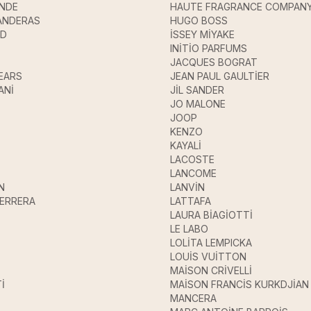
ANDE
HAUTE FRAGRANCE COMPAN
ANDERAS
HUGO BOSS
UD
İSSEY MİYAKE
INİTİO PARFUMS
JACQUES BOGRAT
EARS
JEAN PAUL GAULTİER
ANİ
JİL SANDER
JO MALONE
JOOP
KENZO
KAYALİ
LACOSTE
LANCOME
N
LANVİN
HERRERA
LATTAFA
LAURA BİAGİOTTİ
LE LABO
LOLİTA LEMPICKA
LOUİS VUİTTON
MAİSON CRİVELLİ
İ
MAİSON FRANCİS KURKDJİAN
MANCERA