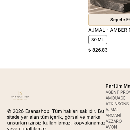
Sepete E
30 ML
₺ 826.83
Parfüm Ma
AGENT PRO
AMOUAGE
ATKİNSONS
AJMAL
© 2026 Esansshop. Tüm hakları saklıdır. Bu
ARMANİ
sitede yer alan tüm içerik, görsel ve marka
AZZARO
unsurları izinsiz kullanılamaz, kopyalanamaz
AVON
veya çoğaltılamaz.