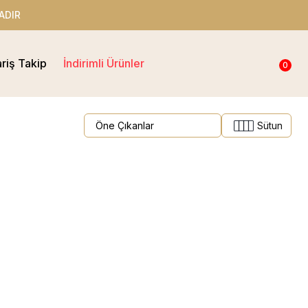
ADIR
ariş Takip
İndirimli Ürünler
0
Sütun