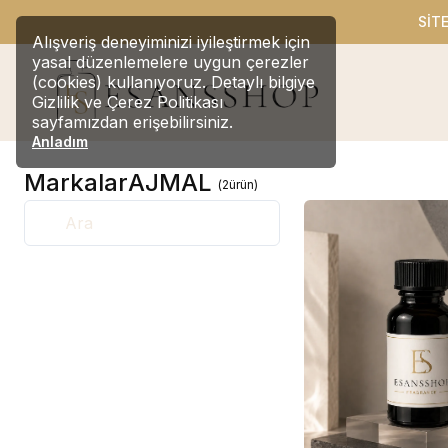
SİT
Alışveriş deneyiminizi iyileştirmek için
yasal düzenlemelere uygun çerezler
(cookies) kullanıyoruz. Detaylı bilgiye
Gizlilik ve Çerez Politikası
sayfamızdan erişebilirsiniz.
Anladım
Markalar
AJMAL
(
2
ürün
)
Ara