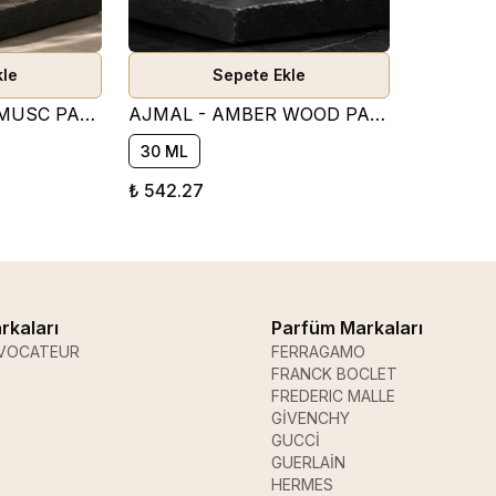
kle
Sepete Ekle
AJMAL - AMBER MUSC PARFÜM ESANSI ( TATLI )
AJMAL - AMBER WOOD PARFÜM ESANSI ( ODUNSU )
30 ML
₺ 542.27
rkaları
Parfüm Markaları
VOCATEUR
FERRAGAMO
FRANCK BOCLET
FREDERIC MALLE
GİVENCHY
GUCCİ
GUERLAİN
HERMES