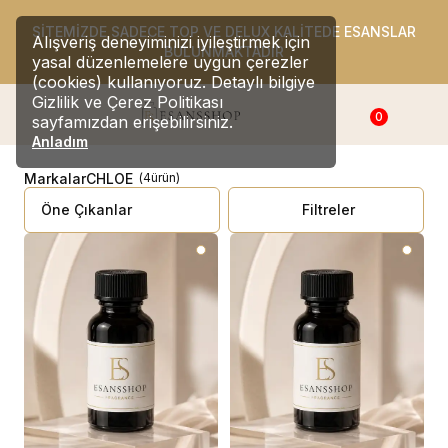
SİTEMİZDE SADECE TOP VE DELUX KALİTEDE ESANSLAR
Alışveriş deneyiminizi iyileştirmek için
BULUNMAKTADIR
yasal düzenlemelere uygun çerezler
(cookies) kullanıyoruz. Detaylı bilgiye
Gizlilik ve Çerez Politikası
0
sayfamızdan erişebilirsiniz.
Anladım
Markalar
CHLOE
(
4
ürün
)
Filtreler