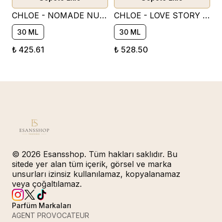
CHLOE - NOMADE NUİT D’EGYPTE PARFÜM ESANSI ( ODUNSU )
CHLOE - LOVE STORY PARFÜM ESANSI ( ÇİÇEKSİ )
30 ML
30 ML
₺ 425.61
₺ 528.50
© 2026 Esansshop. Tüm hakları saklıdır. Bu
sitede yer alan tüm içerik, görsel ve marka
unsurları izinsiz kullanılamaz, kopyalanamaz
veya çoğaltılamaz.
Parfüm Markaları
AGENT PROVOCATEUR