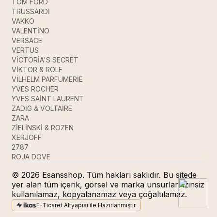
TOM FORD
TRUSSARDİ
VAKKO
VALENTİNO
VERSACE
VERTUS
VİCTORİA'S SECRET
VİKTOR & ROLF
VİLHELM PARFUMERİE
YVES ROCHER
YVES SAİNT LAURENT
ZADİG & VOLTAİRE
ZARA
ZİELİNSKİ & ROZEN
XERJOFF
2787
ROJA DOVE
© 2026 Esansshop. Tüm hakları saklıdır. Bu sitede
yer alan tüm içerik, görsel ve marka unsurları izinsiz
kullanılamaz, kopyalanamaz veya çoğaltılamaz.
E-Ticaret Altyapısı ile Hazırlanmıştır.