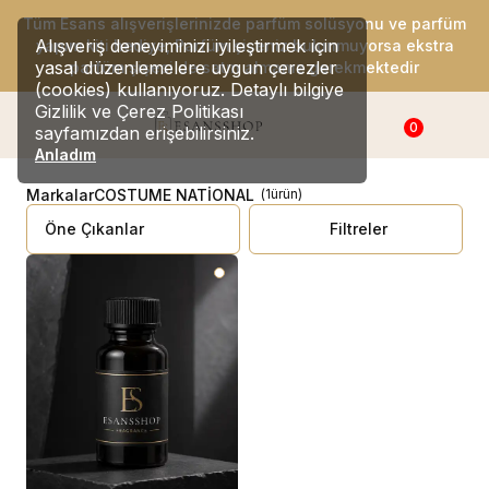
Tüm Esans alışverişlerinizde parfüm solüsyonu ve parfüm
Alışveriş deneyiminizi iyileştirmek için
yapım kiti hediye, Parfüm şişeniz bulunmuyorsa ekstra
yasal düzenlemelere uygun çerezler
parfüm şişesi de satın almanız gerekmektedir
(cookies) kullanıyoruz. Detaylı bilgiye
Gizlilik ve Çerez Politikası
0
sayfamızdan erişebilirsiniz.
Anladım
Markalar
COSTUME NATİONAL
(
1
ürün
)
Filtreler