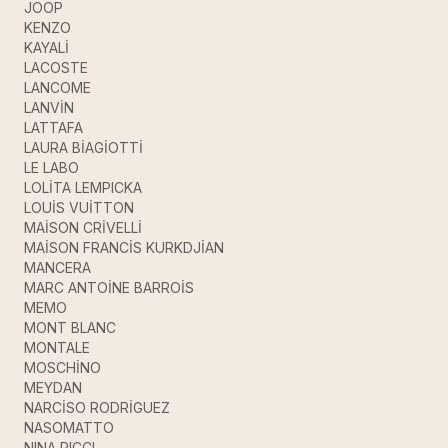
JOOP
KENZO
KAYALİ
LACOSTE
LANCOME
LANVİN
LATTAFA
LAURA BİAGİOTTİ
LE LABO
LOLİTA LEMPICKA
LOUİS VUİTTON
MAİSON CRİVELLİ
MAİSON FRANCİS KURKDJİAN
MANCERA
MARC ANTOİNE BARROİS
MEMO
MONT BLANC
MONTALE
MOSCHİNO
MEYDAN
NARCİSO RODRİGUEZ
NASOMATTO
NINA RICCI