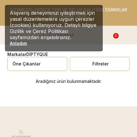
SİTEMİZDE SADECE TOP VE DELUX KALİTEDE ESANSLAR
Alışveriş deneyiminizi iyileştirmek için
BULUNMAKTADIR
yasal düzenlemelere uygun çerezler
(cookies) kullanıyoruz. Detaylı bilgiye
Gizlilik ve Çerez Politikası
0
sayfamızdan erişebilirsiniz.
Anladım
Markalar
DİPTYQUE
Filtreler
Aradığınız ürün bulunmamaktadır.